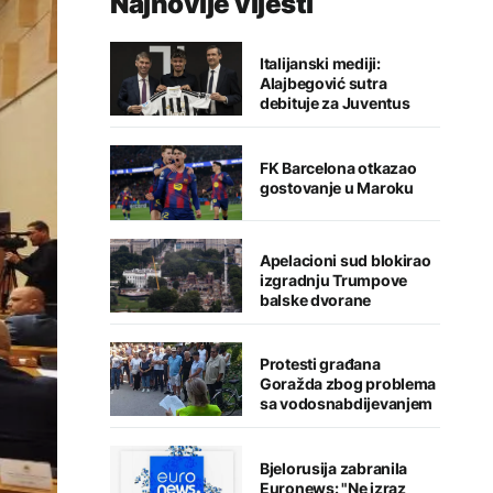
Najnovije vijesti
Italijanski mediji:
Alajbegović sutra
debituje za Juventus
FK Barcelona otkazao
gostovanje u Maroku
Apelacioni sud blokirao
izgradnju Trumpove
balske dvorane
Protesti građana
Goražda zbog problema
sa vodosnabdijevanjem
Bjelorusija zabranila
Euronews: "Ne izraz