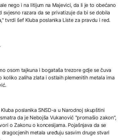
e nego i na litijum na Majevici, da li je to obećano
 svjesno razara da se privatizuje da bi se dobila
a," tvrdi šef Kluba poslanika Liste za pravdu i red.
.
o osom tajkuna i bogataša trezore gdje se čuva
 koliko zaliha zlata i ostlaih plemenitih metala ima
ić.
 Kluba poslanika SNSD-a u Narodnoj skupštini
 smatra da je Nebojša Vukanović "promašio zakon",
vori o Zakonu o koncesijama. Pojašnjava da se
dragocjenih metala uređuju sasvim druge stvari
.