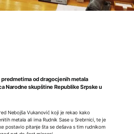
o predmetima od dragocjenih metala
ica Narodne skupštine Republike Srpske u
i red Nebojša Vukanović koji je rekao kako
tih metala ali ima Rudnik Sase u Srebrnici, te je
e postavio pitanje šta se dešava s tim rudnikom
nazad pet do šest mjeseci.