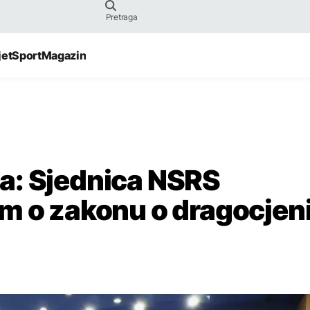
jet
Sport
Magazin
ika: Sjednica NSRS
om o zakonu o dragocjen