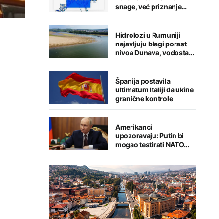
snage, već priznanje
straha"
Hidrolozi u Rumuniji
najavljuju blagi porast
nivoa Dunava, vodostaj
rijeke porastao u
Mađarskoj
Španija postavila
ultimatum Italiji da ukine
granične kontrole
Amerikanci
upozoravaju: Putin bi
mogao testirati NATO
ograničenim napadom,
najveći rizik od jeseni