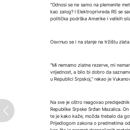
"Odnosi se ne samo na plemenite metal
kao zalog? I Elektroprivreda RS se sad
politička podrška Amerike i velikih sil
Osvrnuo se i na stanje na tržištu zlata
"Mi nemamo zlatne rezerve, mi nemam
vrijednost, a bilo bi dobro da saznamo
u Republici Srpskoj," rekao je Vukanov
Na sve je oštro reagovao predsjednik
Republike Srpske Srđan Mazalica. On
te je kako kaže, možda trebalo da go
Prijedlogom zakona o predmetima od 
kao što je promet dragocijenih metala