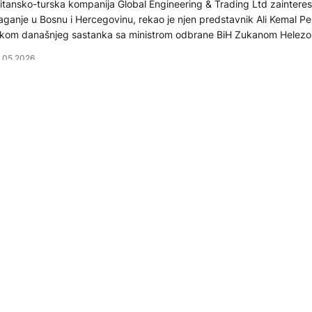
itansko-turska kompanija Global Engineering & Trading Ltd zaintere
aganje u Bosnu i Hercegovinu, rekao je njen predstavnik Ali Kemal Pekkendir
okom današnjeg sastanka sa ministrom odbrane BiH Zukanom Helez
.05.2026
LITIKA
elez: Sprema se proizvodnja eksploziva u slučaju bilo kak
gresije na BiH
nistar odbrane Bosne i Hercegovine Zukan Helez boravio je u Zenici,
vorio o značaju razvoja namjenske industrije, s posebnim fokusom n
paciteta za proizvodnju baruta i eksploziva.
.04.2026
KTUELNO