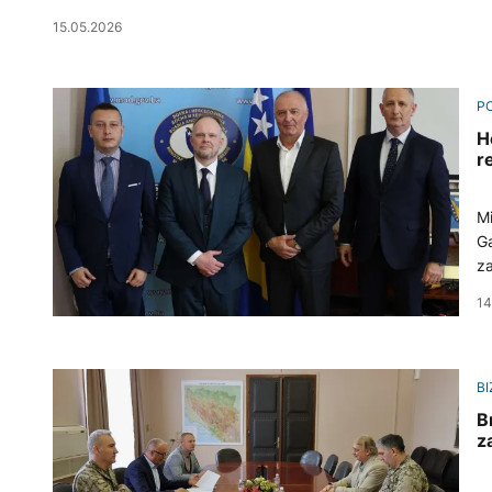
15.05.2026
PO
H
r
Mi
Ga
za
Ke
14
BI
B
z