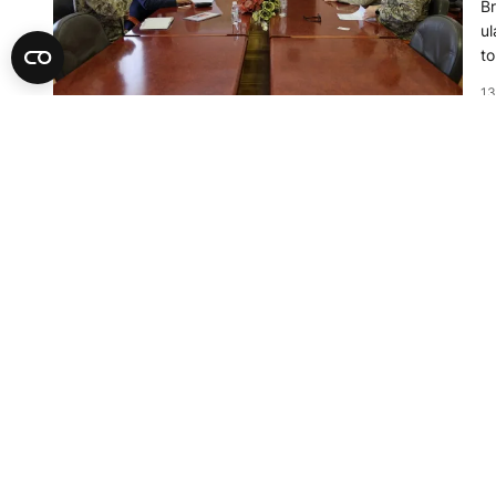
Br
ul
t
13
PO
H
a
Mi
go
ka
30
A