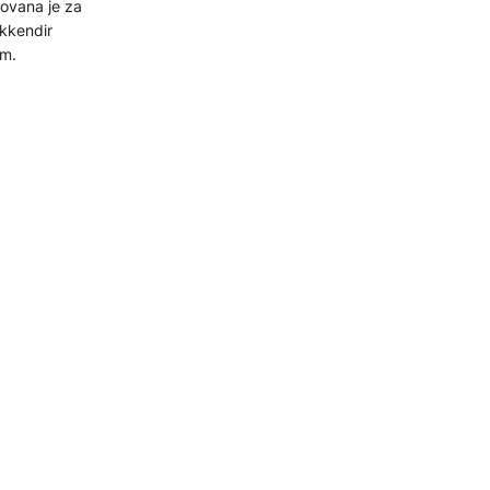
sovana je za
om.
ve
 gdje je
a izgradnju