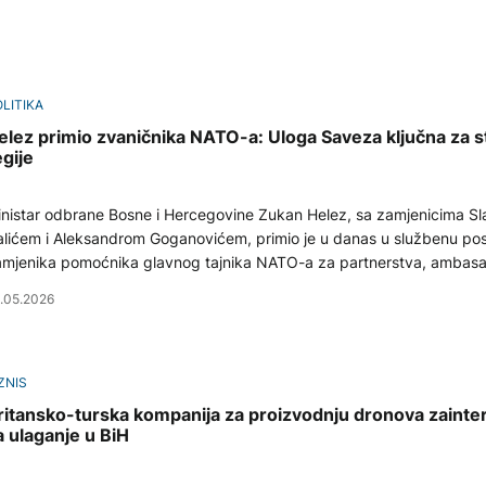
LITIKA
elez primio zvaničnika NATO-a: Uloga Saveza ključna za s
egije
nistar odbrane Bosne i Hercegovine Zukan Helez, sa zamjenicima S
lićem i Aleksandrom Goganovićem, primio je u danas u službenu pos
mjenika pomoćnika glavnog tajnika NATO-a za partnerstva, ambas
vina Hamiltona.
.05.2026
ZNIS
ritansko-turska kompanija za proizvodnju dronova zaint
a ulaganje u BiH