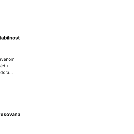
tabilnost
lavenom
jetu
adora
eresovana