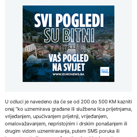
Amerikanci
vremena: Subota donosi
POLITIKA
djece moraju platiti 942
upozoravaju: Putin bi
osvježenje, a onda
miliona dolara
mogao testirati NATO
ponovo velike vrućine
Macut najavio dodatne
ograničenim napadom,
AKTUELNO
mjere za ublažavanje
najveći rizik od jeseni
posljedica toplotnog
Sladić najavio promjenu
talasa
KULTURA
vremena: Subota donosi
AKTUELNO
osvježenje, a onda
Rat i pijesak prijete
ponovo velike vrućine
drevnim piramidama
Erupcija Etne poremetila
Meroe u Sudanu
aviosaobraćaj:
Aerodrom u Kataniji
obustavio dolaske letova
ZANIMLJIVOSTI
Rihanna radi na novom
albumu
U odluci je navedeno da će se od 200 do 500 KM kazniti
onaj “ko uznemirava građane ili službena lica prijetnjama,
vrijeđanjem, upućivanjem prijetnji, vrijeđanjem,
omalovažavanjem, nepristojnim i drskim ponašanjem ili
drugim vidom uznemiravanja, putem SMS poruka ili