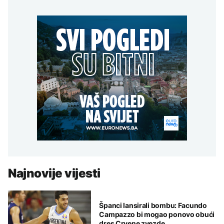
Najnovije vijesti
Španci lansirali bombu: Facundo
Campazzo bi mogao ponovo obući
dres Crvene zvezde