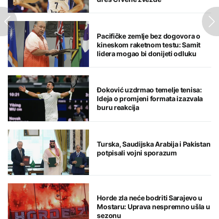
Pacifičke zemlje bez dogovora o
kineskom raketnom testu: Samit
lidera mogao bi donijeti odluku
Đoković uzdrmao temelje tenisa:
Ideja o promjeni formata izazvala
buru reakcija
Turska, Saudijska Arabija i Pakistan
potpisali vojni sporazum
Horde zla neće bodriti Sarajevo u
Mostaru: Uprava nespremno ušla u
sezonu