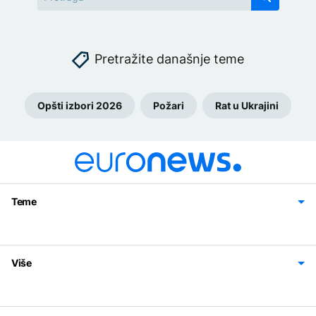
Pretražite današnje teme
Opšti izbori 2026
Požari
Rat u Ukrajini
Teme
Bosna i Hercegovina
Region
Svijet
Sport
Magazin
Više
Impressum
Kontakt
Politika privatnosti
Uslovi korišćenja