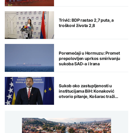
Trivić: BDP rastao 2,7 puta, a
troškovi života 2,8
Poremećaji u Hormuzu: Promet
prepolovljen uprkos smirivanju
sukoba SAD-a i Irana
Sukob oko zastupljenosti u
institucijama BiH: Konaković
otvorio pitanje, Košarac traži
odgovore