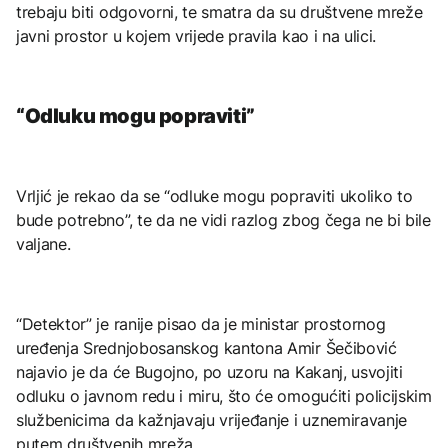
trebaju biti odgovorni, te smatra da su društvene mreže
javni prostor u kojem vrijede pravila kao i na ulici.
“Odluku mogu popraviti”
Vrljić je rekao da se “odluke mogu popraviti ukoliko to
bude potrebno”, te da ne vidi razlog zbog čega ne bi bile
valjane.
“Detektor” je ranije pisao da je ministar prostornog
uređenja Srednjobosanskog kantona Amir Šečibović
najavio je da će Bugojno, po uzoru na Kakanj, usvojiti
odluku o javnom redu i miru, što će omogućiti policijskim
službenicima da kažnjavaju vrijeđanje i uznemiravanje
putem društvenih mreža.