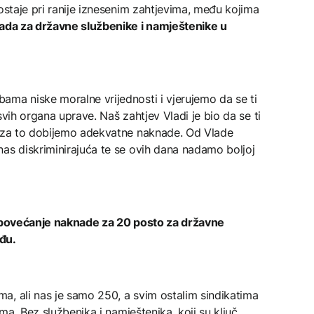
 ostaje pri ranije iznesenim zahtjevima, među kojima
nada za državne službenike i namještenike u
ama niske moralne vrijednosti i vjerujemo da se ti
svih organa uprave. Naš zahtjev Vladi je bio da se ti
a za to dobijemo adekvatne naknade. Od Vlade
as diskriminirajuća te se ovih dana nadamo boljoj
a povećanje naknade za 20 posto za državne
đu.
a, ali nas je samo 250, a svim ostalim sindikatima
ima. Bez službenika i namještenika, koji su ključ