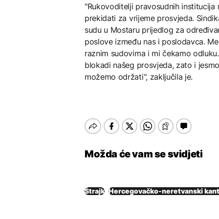
"Rukovoditelji pravosudnih institucija
prekidati za vrijeme prosvjeda. Sind
sudu u Mostaru prijedlog za određivan
poslove između nas i poslodavca. Među
raznim sudovima i mi čekamo odluku. P
blokadi našeg prosvjeda, zato i jesmo
možemo održati", zaključila je.
Možda će vam se svidjeti
Štrajk
Hercegovačko-neretvanski kan