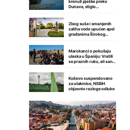
krenuli pješke preko
Dunava, stiglo
upozorenje
Zbog suše i smanjenih
zaliha vode upućen apel
građanima Širokog
Brijega na racionalnu
potrošnju
Marokanci o pokušaju
ulaska u Španiju: Vratili
se praznih ruku, ali san o
migraciji nije ugašen
Koševo suspendovano
za utakmice, NSBiH
objasnio razloge odluke