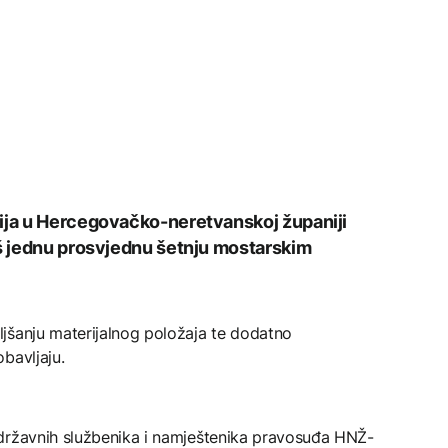
cija u Hercegovačko-neretvanskoj županiji
oš jednu prosvjednu šetnju mostarskim
jšanju materijalnog položaja te dodatno
bavljaju.
državnih službenika i namještenika pravosuđa HNŽ-