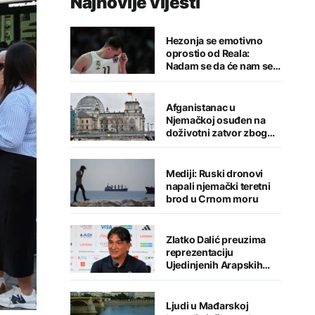
Najnovije vijesti
Hezonja se emotivno
oprostio od Reala:
Nadam se da će nam se
putevi ponovo ukrstiti
Afganistanac u
Njemačkoj osuđen na
doživotni zatvor zbog
napada u Minhenu
Mediji: Ruski dronovi
napali njemački teretni
brod u Crnom moru
Zlatko Dalić preuzima
reprezentaciju
Ujedinjenih Arapskih
Emirata
Ljudi u Mađarskoj