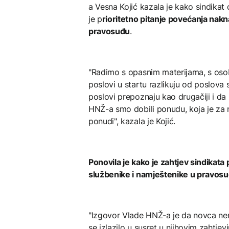
a Vesna Kojić kazala je kako sindikat
je p
rioritetno pitanje povećanja nak
pravosuđu
.
"Radimo s opasnim materijama, s osob
poslovi u startu razlikuju od poslova 
poslovi prepoznaju kao drugačiji i d
HNŽ-a smo dobili ponudu, koja je za n
ponudi", kazala je Kojić.
Ponovila je kako je zahtjev sindikat
službenike i namještenike u pravosu
"Izgovor Vlade HNŽ-a je da novca nem
se izlazilo u susret u njihovim zahtjev