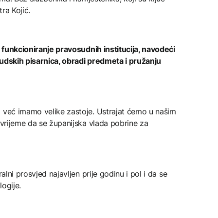
ra Kojić.
a funkcioniranje pravosudnih institucija, navodeći
sudskih pisarnica, obradi predmeta i pružanju
a već imamo velike zastoje. Ustrajat ćemo u našim
e vrijeme da se županijska vlada pobrine za
alni prosvjed najavljen prije godinu i pol i da se
ogije.