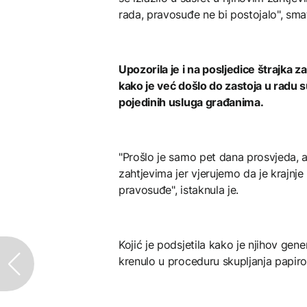
rada, pravosuđe ne bi postojalo", smat
Upozorila je i na posljedice štrajka z
kako je već došlo do zastoja u radu 
pojedinih usluga građanima.
"Prošlo je samo pet dana prosvjeda, 
zahtjevima jer vjerujemo da je krajnj
pravosuđe", istaknula je.
Kojić je podsjetila kako je njihov gener
krenulo u proceduru skupljanja papirol