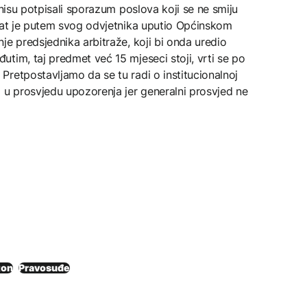
 nisu potpisali sporazum poslova koji se ne smiju
ikat je putem svog odvjetnika uputio Općinskom
je predsjednika arbitraže, koji bi onda uredio
tim, taj predmet već 15 mjeseci stoji, vrti se po
retpostavljamo da se tu radi o institucionalnoj
 u prosvjedu upozorenja jer generalni prosvjed ne
ton
Pravosuđe