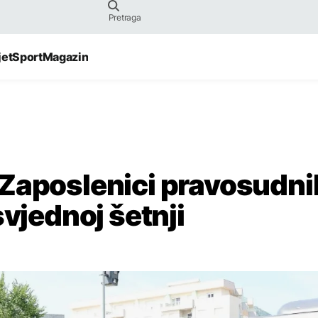
jet
Sport
Magazin
 Zaposlenici pravosudni
svjednoj šetnji