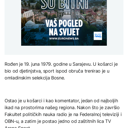
presušuju
Raspotočje, traže
AKTUELNO
na Mjesec
rješenje za probleme
AKTUELNO
Dunav se povukao i
otkrio vijekovima
Osamnaest zeničkih
skrivene tajne: Od
FOKUS
rudara i dalje u jami
mamuta do ratnih
TEHNOLOGIJA
Raspotočje, traže
brodova
rješenje za probleme
Kina uvela trgovinske
Britanska kraljevska
mjere protiv SAD uoči
kovnica iz elektronskog
posjete Xi Jinpinga
otpada izdvaja zlato
Washingtonu
Rođen je 19. juna 1979. godine u Sarajevu. U košarci je
bio od djetinjstva, sport ispod obruča trenirao je u
ZDRAVLJE
omladinskim selekcija Bosne.
Ruska vakcina protiv
melanoma: Prvi pacijent
uskoro završava terapiju
Ostao je u košarci i kao komentator, jedan od najboljih
ikad na prostorima našeg regiona. Nakon što je završio
Fakultet političkih nauka radio je na Federalnoj televiziji i
OBN-u, a zatim je postao jedno od zaštitnih lica TV
Arena Sport.