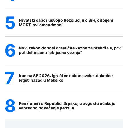
Hrvatski sabor usvojio Rezoluciju o BiH, odbijeni
MOST-ovi amandmani
Novi zakon donosi drastične kazne za prekršaje, prvi
put definisana "obijesna vožnja"
Iran na SP 2026: Igrači će nakon svake utakmice
letjeti nazad u Meksiko
Penzioneri u Republici Srpskoj u avgustu očekuju
vanredno povećanje penzija