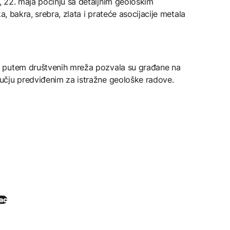
 22. maja počinju sa detaljnim geološkim
a, bakra, srebra, zlata i prateće asocijacije metala
 putem društvenih mreža pozvala su građane na
učju predviđenim za istražne geološke radove.
ac