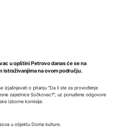
ac u opštini Petrovo danas će se na
m istraživanjima na ovom području.
 izjašnjavati o pitanju "Da li ste za provođenje
mjesne zajednice Sočkovac?", uz ponuđene odgovore
nske izborne komisije.
asova u objektu Doma kulture.