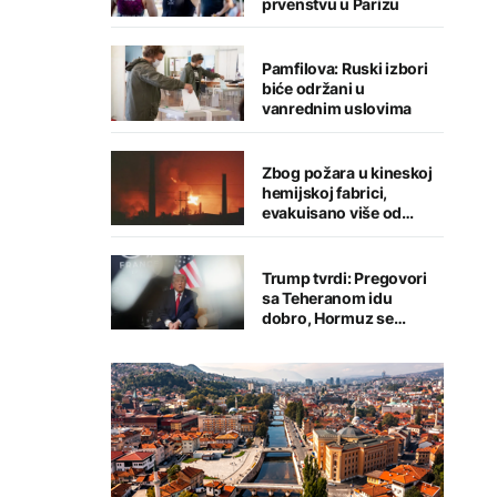
prvenstvu u Parizu
Pamfilova: Ruski izbori
biće održani u
vanrednim uslovima
Zbog požara u kineskoj
hemijskoj fabrici,
evakuisano više od
1.200 ljudi
Trump tvrdi: Pregovori
sa Teheranom idu
dobro, Hormuz se
uskoro otvara