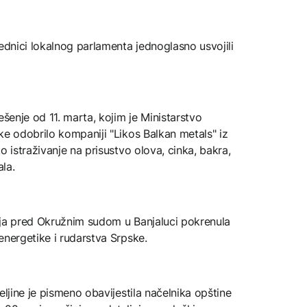
jednici lokalnog parlamenta jednoglasno usvojili
ešenje od 11. marta, kojim je Ministarstvo
ke odobrilo kompaniji "Likos Balkan metals" iz
o istraživanje na prisustvo olova, cinka, bakra,
ala.
nja pred Okružnim sudom u Banjaluci pokrenula
energetike i rudarstva Srpske.
eljine je pismeno obavijestila načelnika opštine