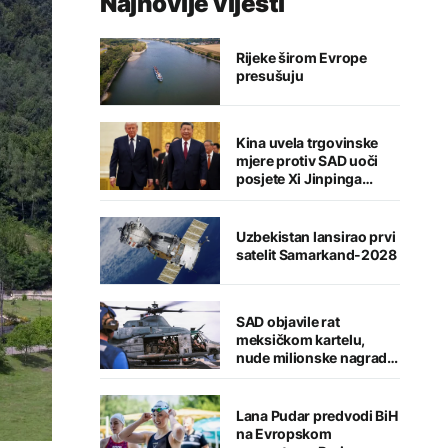
Najnovije vijesti
Rijeke širom Evrope
presušuju
Kina uvela trgovinske
mjere protiv SAD uoči
posjete Xi Jinpinga
Washingtonu
Uzbekistan lansirao prvi
satelit Samarkand-2028
SAD objavile rat
meksičkom kartelu,
nude milionske nagrade
za informacije
Lana Pudar predvodi BiH
na Evropskom