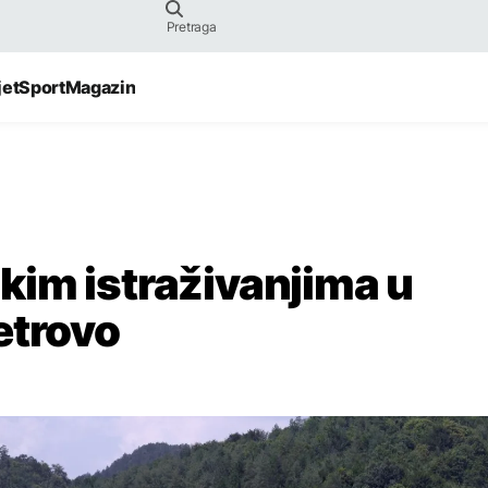
jet
Sport
Magazin
im istraživanjima u
etrovo