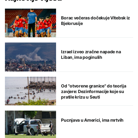
Borac večeras dočekuje Vitebsk iz
Bjelorusije
Izrael izveo zračne napade na
Liban, ima poginulih
Od "otvorene granice" do teorija
zavjere: Dezinformacije koje su
pratile krizu u Seuti
Pucnjava u Americi, ima mrtvih