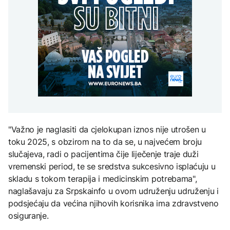
uputstva za skreniranje
Hirošima obilježava
zatvorena obilaznica
AKTUELNO
spektakl “Brechtovi
godišnjicu atomskog
duhovi”
bombardovanja: Poziv
Plan da se u Crnoj Gori
na ukidanje nuklearnog
AKTUELNO
prave centri za prihvat
oružja
migranata? Spajić:
TEHNOLOGIJA
Požar se širi Bijeljinom,
Nismo vodili pregovore
zatvorena obilaznica
Dio rakete SpaceX
FOKUS
velikom brzinom pada
na Mjesec
Žedni za novcem: Koje bi
nove poreze EU mogla
uvesti od 2028. godine?
TEHNOLOGIJA
"Važno je naglasiti da cjelokupan iznos nije utrošen u
Britanska kraljevska
toku 2025, s obzirom na to da se, u najvećem broju
kovnica iz elektronskog
slučajeva, radi o pacijentima čije liječenje traje duži
otpada izdvaja zlato
vremenski period, te se sredstva sukcesivno isplaćuju u
skladu s tokom terapija i medicinskim potrebama",
naglašavaju za Srpskainfo u ovom udruženju udruženju i
podsjećaju da većina njihovih korisnika ima zdravstveno
osiguranje.