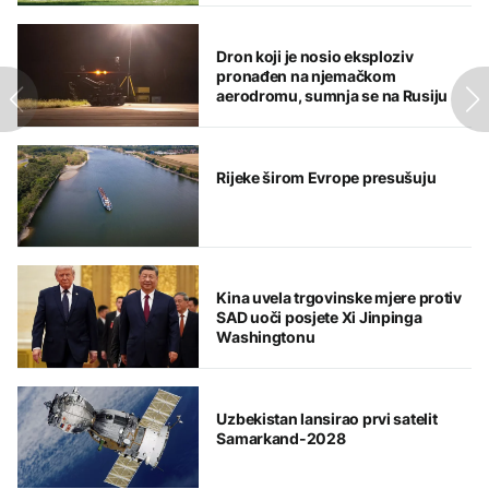
Dron koji je nosio eksploziv
pronađen na njemačkom
aerodromu, sumnja se na Rusiju
Rijeke širom Evrope presušuju
Kina uvela trgovinske mjere protiv
SAD uoči posjete Xi Jinpinga
Washingtonu
Uzbekistan lansirao prvi satelit
Samarkand-2028