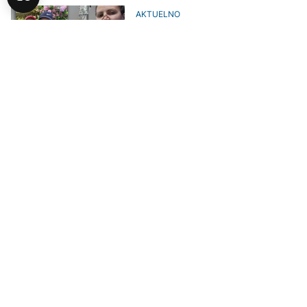
AKTUELNO
Pomozi.ba: Đenana Zec boluje od
teške bolesti, pomozimo joj da
sačuva vid
AKTUELNO
Svi za Aidu: Ova majka treba našu
pomoć
DRUŠTVO
Pomozimo samohranoj majci
Đeniti da dobije bitku protiv raka
DRUŠTVO
Pomozimo Besimi da ode na