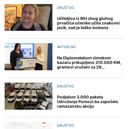
pitanje, Košarac traži
Svjetske cijene hrane
Rudari u teškom stanju,
AKTUELNO
djece moraju platiti 942
odgovore
najviše u posljednje tri
dvojici ukazana Hitna
DRUŠTVO
miliona dolara
godine
medicinska pomoć
Europol: U Srbiji i
AKTUELNO
Njemačkoj uhapšeni
Učiteljica iz BiH zbog gluhog
krijumčari koji su
prvačića učenike učila znakovni
Protest u RMU Zenica:
prebacivali migrante iz
jezik, sad je teško bolesna
KULTURA
Rudari u teškom stanju,
Sirije
AKTUELNO
dvojici ukazana Hitna
Rat i pijesak prijete
medicinska pomoć
drevnim piramidama
Plovidba Hormuškim
AKTUELNO
Meroe u Sudanu
moreuzom neće biti
naplaćivana do
Na Diplomatskom zimskom
konačnog sporazuma s
bazaru prikupljeno 310.000 KM,
Iranom
grantovi uručeni za 28
organizacija
ZANIMLJIVOSTI
Rihanna radi na novom
DRUŠTVO
albumu
Podjelom 3.000 paketa
Udruženje Pomozi.ba započelo
ramazansku akciju
DRUŠTVO