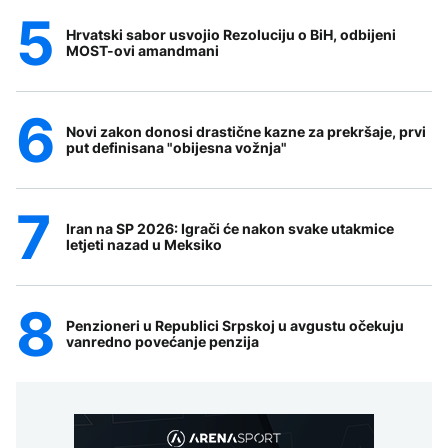
Hrvatski sabor usvojio Rezoluciju o BiH, odbijeni
MOST-ovi amandmani
Novi zakon donosi drastične kazne za prekršaje, prvi
put definisana "obijesna vožnja"
Iran na SP 2026: Igrači će nakon svake utakmice
letjeti nazad u Meksiko
Penzioneri u Republici Srpskoj u avgustu očekuju
vanredno povećanje penzija