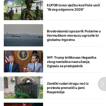
EUFOR izveo vježbu kod Foče uoči
"Brzog odgovora 2026"
Brodovlasnici upozorili: Putarine u
Hormuškom moreuzu ugrozile bi
globalnu trgovinu
WP: Trump kritikovao Hegsetha
zbog nestašice naoružanja;
Oglasio se predsjednik
Zenički rudari drugu noć iz
protesta prenoćili u jami
Raspotočje