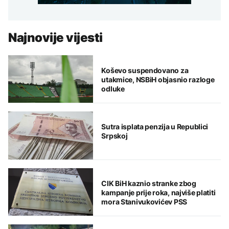
Najnovije vijesti
Koševo suspendovano za
utakmice, NSBiH objasnio razloge
odluke
Sutra isplata penzija u Republici
Srpskoj
CIK BiH kaznio stranke zbog
kampanje prije roka, najviše platiti
mora Stanivukovićev PSS