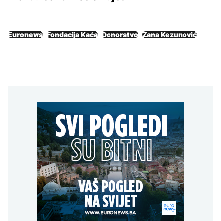
Euronews
Fondacija Kaća
Donorstvo
Žana Kezunović