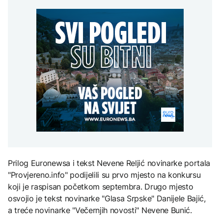
kažnjava ključne
Sjeverna Koreja ispalila
vozače koji zbog pravila
AKTUELNO
nepravilnosti
neidentifikovani projektil
90/180 dana imaju
prema moru
probleme u EU
Plan da se u Crnoj Gori
AKTUELNO
prave centri za prihvat
migranata? Spajić:
ZDRAVLJE
BiH predložila rješenje za
Nismo vodili pregovore
vozače koji zbog pravila
Šta je Ciklospora i da li
FOKUS
90/180 dana imaju
prijeti širenje u Evropi?
probleme u EU
Generacije američkih
predsjednika "lomile
zube" na Iranu, Trump
posljednji
KULTURA
Sarajevo Fest početkom
septembra: Stiže
evropski pozorišni
spektakl “Brechtovi
duhovi”
Prilog Euronewsa i tekst Nevene Reljić novinarke portala
"Provjereno.info" podijelili su prvo mjesto na konkursu
koji je raspisan početkom septembra. Drugo mjesto
osvojio je tekst novinarke "Glasa Srpske" Danijele Bajić,
a treće novinarke "Večernjih novosti" Nevene Bunić.