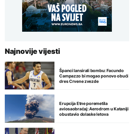
Najnovije vijesti
Španci lansirali bombu: Facundo
Campazzo bi mogao ponovo obući
dres Crvene zvezde
Erupcija Etne poremetila
aviosaobraćaj: Aerodrom u Kataniji
obustavio dolaske letova