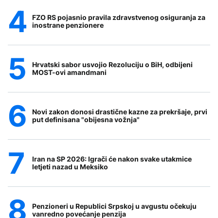
FZO RS pojasnio pravila zdravstvenog osiguranja za
inostrane penzionere
Hrvatski sabor usvojio Rezoluciju o BiH, odbijeni
MOST-ovi amandmani
Novi zakon donosi drastične kazne za prekršaje, prvi
put definisana "obijesna vožnja"
Iran na SP 2026: Igrači će nakon svake utakmice
letjeti nazad u Meksiko
Penzioneri u Republici Srpskoj u avgustu očekuju
vanredno povećanje penzija