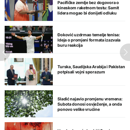
Pacifičke zemlje bez dogovora o
kineskom raketnom testu: Samit
lidera mogao bi donijeti odluku
Đoković uzdrmao temelje tenisa:
Ideja o promjeni formata izazvala
buru reakcija
Turska, Saudijska Arabija i Pakistan
potpisali vojni sporazum
Sladić najavio promjenu vremena:
Subota donosi osvježenje, a onda
ponovo velike vrućine