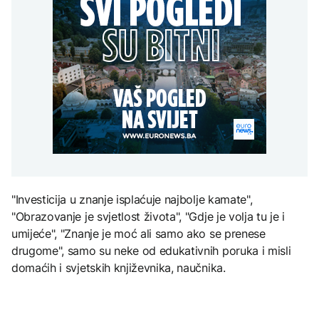
Španija postavila
aktivan, gust dim
djece moraju platiti 942
ultimatum Italiji da ukine
otežava gašenje iz zraka
miliona dolara
Grčka dronovima
granične kontrole
kontrolisala više od 300
AKTUELNO
plaža zbog nelegalnog
zauzimanja obale
Požar kod Konjica i dalje
KULTURA
aktivan, gust dim
FOKUS
otežava gašenje iz zraka
Rat i pijesak prijete
drevnim piramidama
Amerikanci
Meroe u Sudanu
upozoravaju: Putin bi
mogao testirati NATO
ograničenim napadom,
najveći rizik od jeseni
ZANIMLJIVOSTI
"Investicija u znanje isplaćuje najbolje kamate",
Rihanna radi na novom
"Obrazovanje je svjetlost života", "Gdje je volja tu je i
albumu
umijeće", "Znanje je moć ali samo ako se prenese
drugome", samo su neke od edukativnih poruka i misli
domaćih i svjetskih književnika, naučnika.