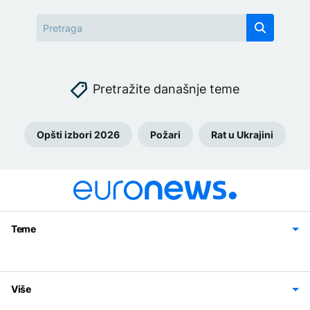
Pretražite današnje teme
Opšti izbori 2026
Požari
Rat u Ukrajini
Teme
Bosna i Hercegovina
Region
Svijet
Sport
Magazin
Više