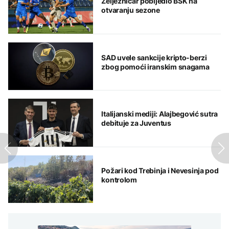
Željezničar pobijedio BSK na
otvaranju sezone
SAD uvele sankcije kripto-berzi
zbog pomoći iranskim snagama
Italijanski mediji: Alajbegović sutra
debituje za Juventus
Požari kod Trebinja i Nevesinja pod
kontrolom