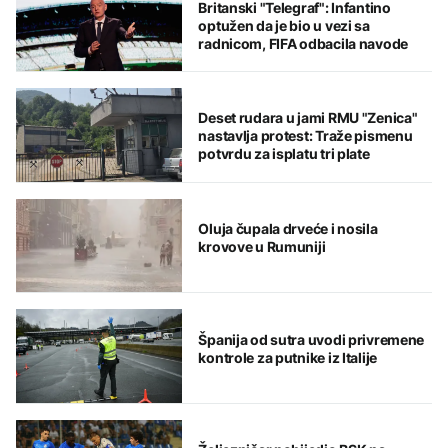
Britanski "Telegraf": Infantino
optužen da je bio u vezi sa
radnicom, FIFA odbacila navode
Deset rudara u jami RMU "Zenica"
nastavlja protest: Traže pismenu
potvrdu za isplatu tri plate
Oluja čupala drveće i nosila
krovove u Rumuniji
Španija od sutra uvodi privremene
kontrole za putnike iz Italije