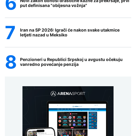
Novi zakon donosi drastične kazne za prekršaje, prvi
put definisana "obijesna vožnja"
Iran na SP 2026: Igrači će nakon svake utakmice
letjeti nazad u Meksiko
Penzioneri u Republici Srpskoj u avgustu očekuju
vanredno povećanje penzija