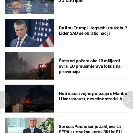
30.000 ljudi
Da li su Trump i Hegseth u sukobu?
Lider SAD se obratio naciji
Šteta od požara oko 19 milijardi
evra, EU preusmjerava fokus na
prevenciju
Huti napali vojne položaje u Maribu
i Hadramautu, desetine stradalih
Soreca: Podnošenje zahtjeva za
SEPA-u je važan korak BiH ka EU