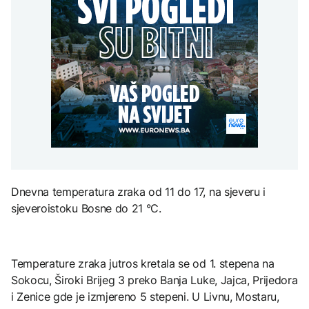
Redovi na aerodromima i
djece moraju platiti 942
graničnim prelazima u
miliona dolara
Nuklearka Krško
EU: Koja je svrha EES
DRUŠTVO
smanjuje proizvodnju
sistema ako se isključuje
zbog niskog vodostaja i
čim je preopterećen?
Počela isplata penzija u
visokih temperatura
RS
Save
KULTURA
BIZNIS
Rat i pijesak prijete
drevnim piramidama
Skočile cijene nafte na
Meroe u Sudanu
svjetskom tržištu, hoće li
se to odraziti na BiH
ZANIMLJIVOSTI
Dnevna temperatura zraka od 11 do 17, na sjeveru i
Rihanna radi na novom
sjeveroistoku Bosne do 21 °C.
albumu
Temperature zraka jutros kretala se od 1. stepena na
Sokocu, Široki Brijeg 3 preko Banja Luke, Jajca, Prijedora
i Zenice gde je izmjereno 5 stepeni. U Livnu, Mostaru,