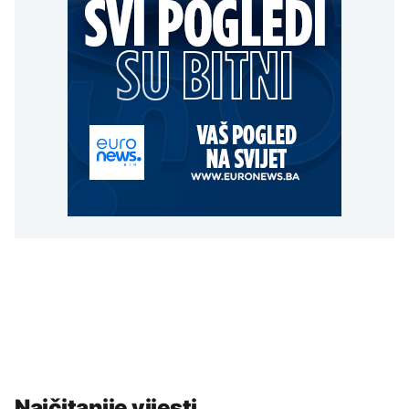
Najčitanije vijesti