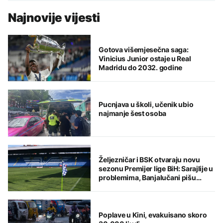
Najnovije vijesti
Gotova višemjesečna saga:
Vinicius Junior ostaje u Real
Madridu do 2032. godine
Pucnjava u školi, učenik ubio
najmanje šest osoba
Željezničar i BSK otvaraju novu
sezonu Premijer lige BiH: Sarajlije u
problemima, Banjalučani pišu
istoriju
Poplave u Kini, evakuisano skoro