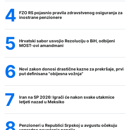
FZO RS pojasnio pravila zdravstvenog osiguranja za
inostrane penzionere
Hrvatski sabor usvojio Rezoluciju o BiH, odbijeni
MOST-ovi amandmani
Novi zakon donosi drastične kazne za prekršaje, prvi
put definisana "obijesna vožnja"
Iran na SP 2026: Igrači će nakon svake utakmice
letjeti nazad u Meksiko
Penzioneri u Republici Srpskoj u avgustu očekuju
vanredno povećanje penzija