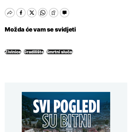
Možda će vam se svidjeti
Živinice
Gradilište
Smrtni slučaj