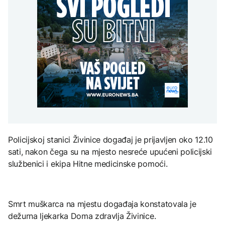
uputstva za skreniranje
Hirošima obilježava
zatvorena obilaznica
AKTUELNO
spektakl “Brechtovi
godišnjicu atomskog
duhovi”
bombardovanja: Poziv
Plan da se u Crnoj Gori
na ukidanje nuklearnog
AKTUELNO
prave centri za prihvat
oružja
migranata? Spajić:
TEHNOLOGIJA
Požar se širi Bijeljinom,
Nismo vodili pregovore
zatvorena obilaznica
Dio rakete SpaceX
FOKUS
velikom brzinom pada
na Mjesec
Žedni za novcem: Koje bi
nove poreze EU mogla
uvesti od 2028. godine?
TEHNOLOGIJA
Britanska kraljevska
Policijskoj stanici Živinice događaj je prijavljen oko 12.10
kovnica iz elektronskog
sati, nakon čega su na mjesto nesreće upućeni policijski
otpada izdvaja zlato
službenici i ekipa Hitne medicinske pomoći.
Smrt muškarca na mjestu događaja konstatovala je
dežurna ljekarka Doma zdravlja Živinice.