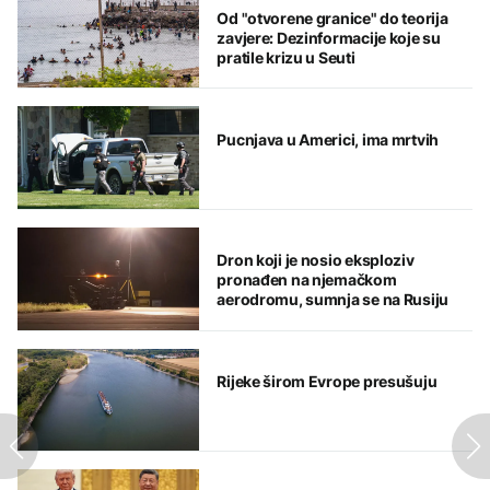
Od "otvorene granice" do teorija
zavjere: Dezinformacije koje su
pratile krizu u Seuti
Pucnjava u Americi, ima mrtvih
Dron koji je nosio eksploziv
pronađen na njemačkom
aerodromu, sumnja se na Rusiju
Rijeke širom Evrope presušuju