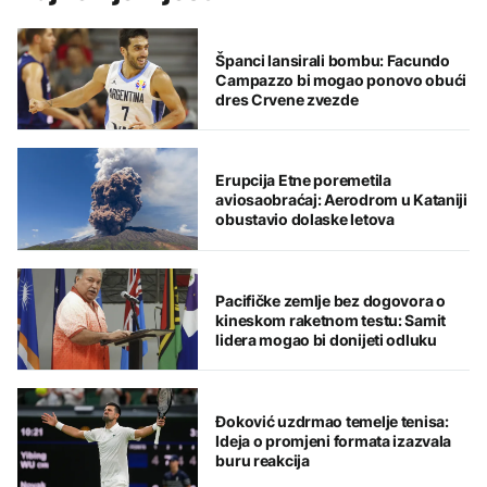
Španci lansirali bombu: Facundo
Campazzo bi mogao ponovo obući
dres Crvene zvezde
Erupcija Etne poremetila
aviosaobraćaj: Aerodrom u Kataniji
obustavio dolaske letova
Pacifičke zemlje bez dogovora o
kineskom raketnom testu: Samit
lidera mogao bi donijeti odluku
Đoković uzdrmao temelje tenisa:
Ideja o promjeni formata izazvala
buru reakcija