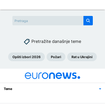
Pretražite današnje teme
Opšti izbori 2026
Požari
Rat u Ukrajini
Teme
Bosna i Hercegovina
Region
Svijet
Sport