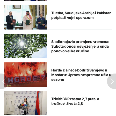
Turska, Saudijska Arabija i Pakistan
potpisali vojni sporazum
Sladić najavio promjenu vremena:
Subota donosi osvježenje, a onda
ponovo velike vrućine
Horde zla neće bodriti Sarajevo u
Mostaru: Uprava nespremno ušla u
sezonu
Trivić: BDP rastao 2,7 puta, a
troškovi života 2,8