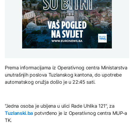
Španija postavila
aktivan, gust dim
djece moraju platiti 942
ultimatum Italiji da ukine
otežava gašenje iz zraka
miliona dolara
Grčka dronovima
granične kontrole
kontrolisala više od 300
AKTUELNO
plaža zbog nelegalnog
zauzimanja obale
Požar kod Konjica i dalje
KULTURA
aktivan, gust dim
FOKUS
otežava gašenje iz zraka
Rat i pijesak prijete
drevnim piramidama
Amerikanci
Meroe u Sudanu
upozoravaju: Putin bi
mogao testirati NATO
ograničenim napadom,
najveći rizik od jeseni
Prema informacijama iz Operativnog centra Ministarstva
unutrašnjih poslova Tuzlanskog kantona, do upotrebe
ZANIMLJIVOSTI
automatskog oružja došlo je u 22:45 sati.
Rihanna radi na novom
albumu
"Jedna osoba je ubijena u ulici Rade Uhlika 121", za
Tuzlanski.ba
potvrđeno je iz Operativnog centra MUP-a
TK.