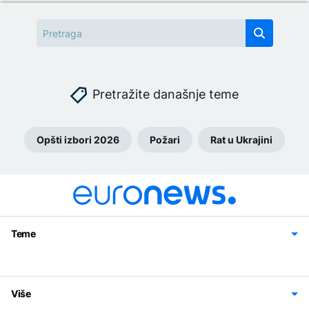
Pretražite današnje teme
Opšti izbori 2026
Požari
Rat u Ukrajini
Teme
Bosna i Hercegovina
Region
Svijet
Sport
Magazin
Više