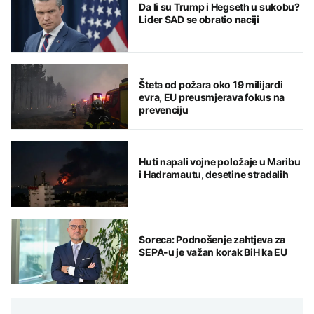
Da li su Trump i Hegseth u sukobu?
Lider SAD se obratio naciji
Šteta od požara oko 19 milijardi
evra, EU preusmjerava fokus na
prevenciju
Huti napali vojne položaje u Maribu
i Hadramautu, desetine stradalih
Soreca: Podnošenje zahtjeva za
SEPA-u je važan korak BiH ka EU