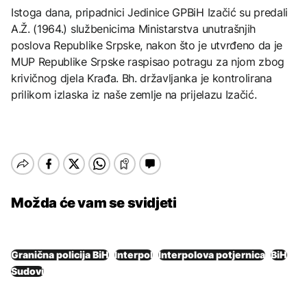
Istoga dana, pripadnici Jedinice GPBiH Izačić su predali
A.Ž. (1964.) službenicima Ministarstva unutrašnjih
poslova Republike Srpske, nakon što je utvrđeno da je
MUP Republike Srpske raspisao potragu za njom zbog
krivičnog djela Krađa. Bh. državljanka je kontrolirana
prilikom izlaska iz naše zemlje na prijelazu Izačić.
Možda će vam se svidjeti
Granična policija BiH
Interpol
Interpolova potjernica
BiH
Sudovi