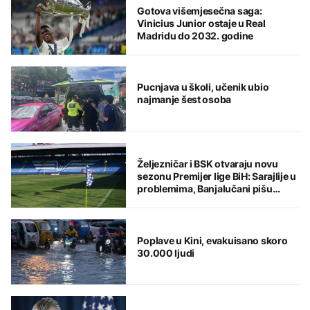
Gotova višemjesečna saga:
Vinicius Junior ostaje u Real
Madridu do 2032. godine
Pucnjava u školi, učenik ubio
najmanje šest osoba
Željezničar i BSK otvaraju novu
sezonu Premijer lige BiH: Sarajlije u
problemima, Banjalučani pišu
istoriju
Poplave u Kini, evakuisano skoro
30.000 ljudi