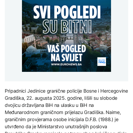
Redovi na aerodromima i
djece moraju platiti 942
graničnim prelazima u
miliona dolara
Nuklearka Krško
EU: Koja je svrha EES
DRUŠTVO
smanjuje proizvodnju
sistema ako se isključuje
zbog niskog vodostaja i
čim je preopterećen?
Počela isplata penzija u
visokih temperatura
RS
Save
KULTURA
BIZNIS
Rat i pijesak prijete
drevnim piramidama
Skočile cijene nafte na
Meroe u Sudanu
svjetskom tržištu, hoće li
se to odraziti na BiH
ZANIMLJIVOSTI
Rihanna radi na novom
Pripadnici Jedinice granične policije Bosne i Hercegovine
albumu
Gradiška, 22. augusta 2025. godine, lišili su slobode
dvojicu državljana BiH na ulasku u BiH na
Međunarodnom graničnom prijelazu Gradiška. Naime,
graničnim provjerama osobe inicijala D.F.B. (1988.) je
utvrđeno da je Ministarstvo unutrašnjih poslova