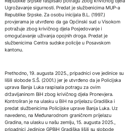
Republike Srpske raspisalo potragu zbog krivičnog djela
Ugrožavanje sigurnosti. Predat je službenicima MUP-a
Republike Srpske. Za osobu inicijala B.L. (1997.)
provjerama je utvrđeno da ga Općinski sud u Visokom
potražuje zbog krivičnog djela Posjedovanje i
omogućavanje uživanja opojnih droga. Predat je
službenicima Centra sudske policije u Posavskom
kantonu.
Prethodno, 19. augusta 2025., pripadnici ove jedinice su
lišili slobode S.Š. (2001.) jer je utvrđeno da je Policijska
uprava Banja Luka raspisala potragu za ovim
državljaninom BiH zbog krivičnog djela Pronevjera.
Kontroliran je na ulasku u BiH na prijelazu Gradiška i
predat službenicima Policijske uprave Banja Luka. Uz
navedeno, na Međunarodnom graničnom prijelazu
Gradina, na ulasku u našu zemlju, 15. augusta 2025.,
pripadnici Jedinice GPBiH Gradiška lišili su slobode