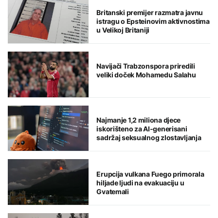
Britanski premijer razmatra javnu
istragu o Epsteinovim aktivnostima
u Velikoj Britaniji
Navijači Trabzonspora priredili
veliki doček Mohamedu Salahu
Najmanje 1,2 miliona djece
iskorišteno za AI-generisani
sadržaj seksualnog zlostavljanja
Erupcija vulkana Fuego primorala
hiljade ljudi na evakuaciju u
Gvatemali