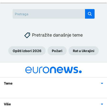
Pretražite današnje teme
Opšti izbori 2026
Požari
Rat u Ukrajini
Teme
Bosna i Hercegovina
Region
Svijet
Sport
Magazin
Više