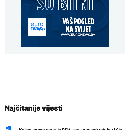
Najčitanije vijesti
Ko ima pravo povrata PDV-a na prvu nekretninu i šta