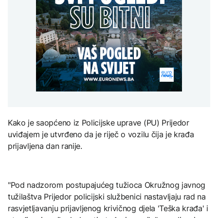
Papa Lav XIV u
raspravlja o kreditnom
AKTUELNO
na Mjesec
novembru posjećuje
zaduženju od 18 miliona
Urugvaj, Argentinu i Peru
KM i parkinzima
Thompson nastup
AKTUELNO
povodom godišnjice
"Oluje" započeo
Skupština Banjaluke
pjesmom „Bojna
TEHNOLOGIJA
raspravlja o kreditnom
Čavoglave“
EVROPA
zaduženju od 18 miliona
Britanska kraljevska
KM i parkinzima
kovnica iz elektronskog
Istraživanje: Povjerenje
otpada izdvaja zlato
građana u Zelenskog
palo na 55 odsto
Kako je saopćeno iz Policijske uprave (PU) Prijedor
ZDRAVLJE
uviđajem je utvrđeno da je riječ o vozilu čija je krađa
Ruska vakcina protiv
prijavljena dan ranije.
melanoma: Prvi pacijent
uskoro završava terapiju
"Pod nadzorom postupajućeg tužioca Okružnog javnog
tužilaštva Prijedor policijski službenici nastavljaju rad na
rasvjetljavanju prijavljenog krivičnog djela 'Teška krađa' i