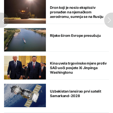
Dron koji je nosio eksploziv
pronađen na njemačkom
aerodromu, sumnja se na Rusiju
Rijeke širom Evrope presušuju
Kina uvela trgovinske mjere protiv
SAD uoči posjete Xi Jinpinga
Washingtonu
Uzbekistan lansirao prvi satelit
Samarkand-2028