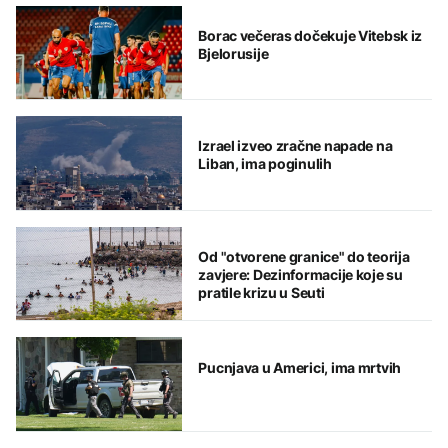
Borac večeras dočekuje Vitebsk iz
Bjelorusije
Izrael izveo zračne napade na
Liban, ima poginulih
Od "otvorene granice" do teorija
zavjere: Dezinformacije koje su
pratile krizu u Seuti
Pucnjava u Americi, ima mrtvih