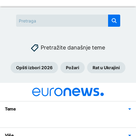
Pretražite današnje teme
Opšti izbori 2026
Požari
Rat u Ukrajini
Teme
Bosna i Hercegovina
Region
Svijet
Sport
Magazin
Više