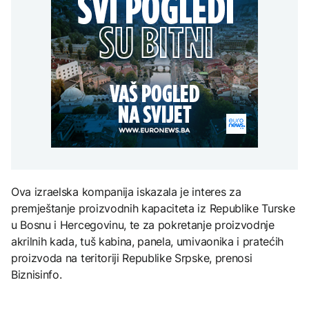
uputstva za skreniranje
Hirošima obilježava
zatvorena obilaznica
AKTUELNO
spektakl “Brechtovi
godišnjicu atomskog
duhovi”
bombardovanja: Poziv
Plan da se u Crnoj Gori
na ukidanje nuklearnog
AKTUELNO
prave centri za prihvat
oružja
migranata? Spajić:
TEHNOLOGIJA
Požar se širi Bijeljinom,
Nismo vodili pregovore
zatvorena obilaznica
Dio rakete SpaceX
FOKUS
velikom brzinom pada
na Mjesec
Žedni za novcem: Koje bi
nove poreze EU mogla
uvesti od 2028. godine?
TEHNOLOGIJA
Britanska kraljevska
Ova izraelska kompanija iskazala je interes za
kovnica iz elektronskog
premještanje proizvodnih kapaciteta iz Republike Turske
otpada izdvaja zlato
u Bosnu i Hercegovinu, te za pokretanje proizvodnje
akrilnih kada, tuš kabina, panela, umivaonika i pratećih
proizvoda na teritoriji Republike Srpske, prenosi
Biznisinfo.