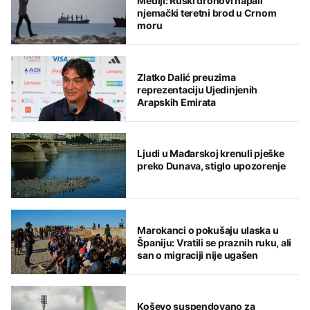
Mediji: Ruski dronovi napali
njemački teretni brod u Crnom
moru
Zlatko Dalić preuzima
reprezentaciju Ujedinjenih
Arapskih Emirata
Ljudi u Mađarskoj krenuli pješke
preko Dunava, stiglo upozorenje
Marokanci o pokušaju ulaska u
Španiju: Vratili se praznih ruku, ali
san o migraciji nije ugašen
Koševo suspendovano za