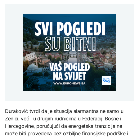
Kina aktivirala vanredne
građanima Širokog
mjere zbog približavanja
Brijega na racionalnu
Grgurević traži
tajfuna Delfin
potrošnju
DRUŠTVO
odgovore o planiranoj
solarnoj elektrani u
Zbog suše i smanjenih
blizini Manastira Ostrog
ZDRAVLJE
zaliha vode upućen apel
građanima Širokog
Šta je Ciklospora i da li
AKTUELNO
Brijega na racionalnu
prijeti širenje u Evropi?
potrošnju
U Belgiji otkrivena
ilegalna fabrika cigareta,
zaplijenjeni milioni
cigareta i tone duhana
KULTURA
Sarajevo Fest početkom
septembra: Stiže
evropski pozorišni
spektakl “Brechtovi
duhovi”
Duraković tvrdi da je situacija alarmantna ne samo u
Zenici, već i u drugim rudnicima u Federaciji Bosne i
Hercegovine, poručujući da energetska tranzicija ne
može biti provedena bez ozbiljne finansijske podrške i