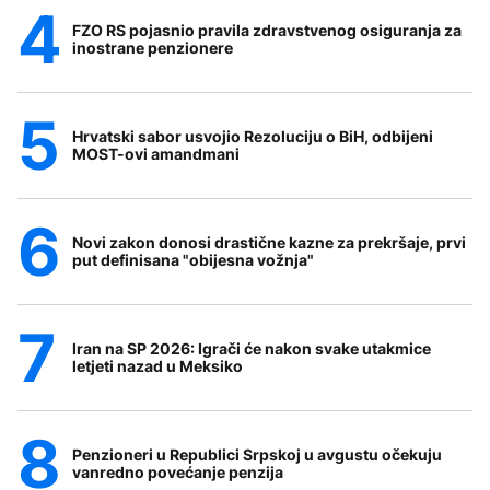
FZO RS pojasnio pravila zdravstvenog osiguranja za
inostrane penzionere
Hrvatski sabor usvojio Rezoluciju o BiH, odbijeni
MOST-ovi amandmani
Novi zakon donosi drastične kazne za prekršaje, prvi
put definisana "obijesna vožnja"
Iran na SP 2026: Igrači će nakon svake utakmice
letjeti nazad u Meksiko
Penzioneri u Republici Srpskoj u avgustu očekuju
vanredno povećanje penzija