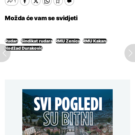
Možda će vam se svidjeti
Rudari
Sindikat rudara
RMU Zenica
RMU Kakanj
Nedžad Duraković