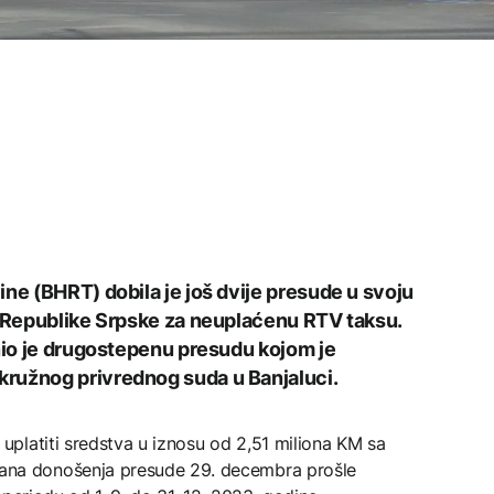
ne (BHRT) dobila je još dvije presude u svoju
e Republike Srpske za neuplaćenu RTV taksu.
onio je drugostepenu presudu kojom je
ružnog privrednog suda u Banjaluci.
platiti sredstva u iznosu od 2,51 miliona KM sa
a donošenja presude 29. decembra prošle