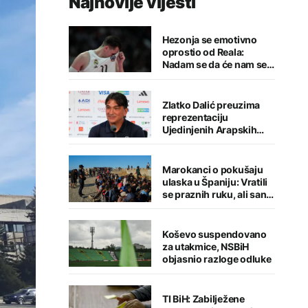
Najnovije vijesti
Hezonja se emotivno
oprostio od Reala:
Nadam se da će nam se
putevi ponovo ukrstiti
Zlatko Dalić preuzima
reprezentaciju
Ujedinjenih Arapskih
Emirata
Marokanci o pokušaju
ulaska u Španiju: Vratili
se praznih ruku, ali san o
migraciji nije ugašen
Koševo suspendovano
za utakmice, NSBiH
objasnio razloge odluke
TI BiH: Zabilježene