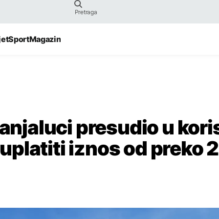
jet
Sport
Magazin
anjaluci presudio u kori
platiti iznos od preko 2