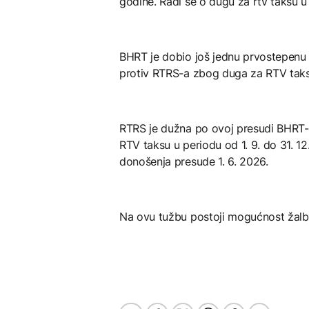
godine. Radi se o dugu za rtv taksu u 
BHRT je dobio još jednu prvostepenu
protiv RTRS-a zbog duga za RTV taks
RTRS je dužna po ovoj presudi BHRT-u
RTV taksu u periodu od 1. 9. do 31. 
donošenja presude 1. 6. 2026.
Na ovu tužbu postoji mogućnost žal