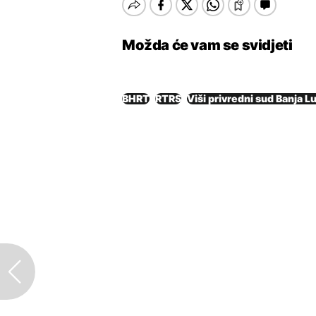
Možda će vam se svidjeti
BHRT
RTRS
Viši privredni sud Banja L