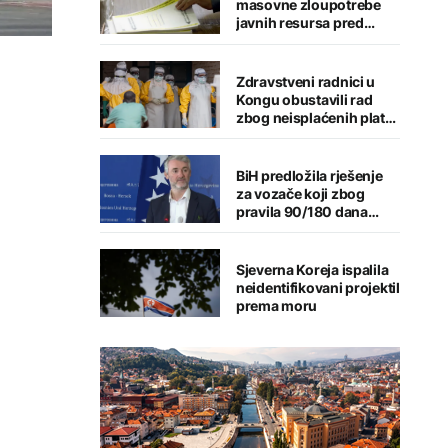
masovne zloupotrebe
javnih resursa pred
izbore, CIK sve manje
kažnjava ključne
nepravilnosti
Zdravstveni radnici u
Kongu obustavili rad
zbog neisplaćenih plata
tokom epidemije ebole
BiH predložila rješenje
za vozače koji zbog
pravila 90/180 dana
imaju probleme u EU
Sjeverna Koreja ispalila
neidentifikovani projektil
prema moru