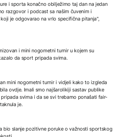
ture i sporta konačno obilježimo taj dan na jedan
 smo razgovor i podcast sa našim čuvenim i
oji je odgovarao na vrlo specifična pitanja",
nizovan i mini nogometni turnir u kojem su
okazalo da sport pripada svima.
n mini nogometni turnir i vidjeli kako to izgleda
bila ovdje. Imali smo najšarolikiji sastav publike
pripada svima i da se svi trebamo ponašati fair-
taknula je.
ja bio slanje pozitivne poruke o važnosti sportskog
kosti.