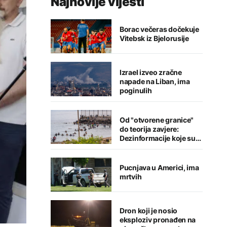
Najnovije vijesti
Borac večeras dočekuje
Vitebsk iz Bjelorusije
Izrael izveo zračne
napade na Liban, ima
poginulih
Od "otvorene granice"
do teorija zavjere:
Dezinformacije koje su
pratile krizu u Seuti
Pucnjava u Americi, ima
mrtvih
Dron koji je nosio
eksploziv pronađen na