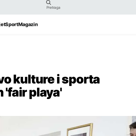
jet
Sport
Magazin
o kulture i sporta
 'fair playa'