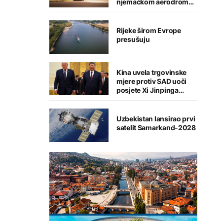
njemačkom aerodromu,
sumnja se na Rusiju
Rijeke širom Evrope
presušuju
Kina uvela trgovinske
mjere protiv SAD uoči
posjete Xi Jinpinga
Washingtonu
Uzbekistan lansirao prvi
satelit Samarkand-2028