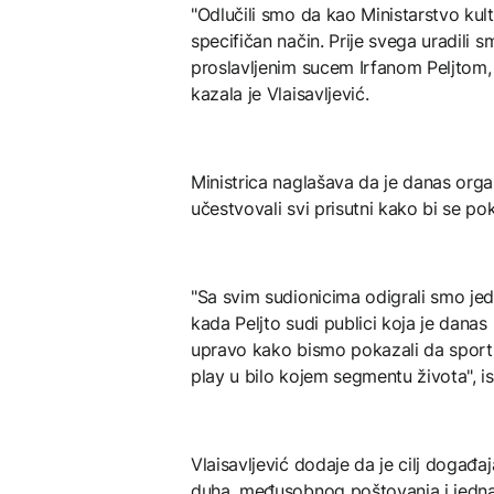
"Odlučili smo da kao Ministarstvo kul
specifičan način. Prije svega uradili
proslavljenim sucem Irfanom Peljtom, k
kazala je Vlaisavljević.
Ministrica naglašava da je danas orga
učestvovali svi prisutni kako bi se p
"Sa svim sudionicima odigrali smo jeda
kada Peljto sudi publici koja je danas 
upravo kako bismo pokazali da sport 
play u bilo kojem segmentu života", is
Vlaisavljević dodaje da je cilj događa
duha, međusobnog poštovanja i jedna