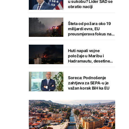
u sukobu? Lider SAD se
obratio naciji
Šteta od požara oko 19
milijardi evra, EU
preusmjerava fokus na
prevenciju
Huti napali vojne
položaje u Maribu i
Hadramautu, desetine
stradalih
Soreca: Podnošenje
zahtjeva za SEPA-u je
važan korak BiH ka EU