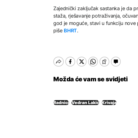
Zajednički zaključak sastanka je da pri
staža, rješavanje potraživanja, očuvan
god je moguće, stavi u funkciju nove 
piše
BHRT
.
Možda će vam se svidjeti
Radnici
Vedran Lakić
Krivaja