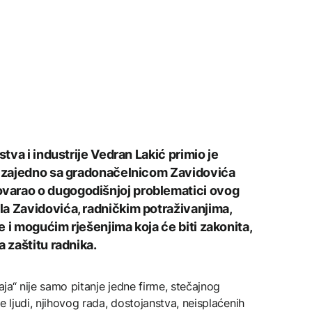
stva i industrije Vedran Lakić primio je
te zajedno sa gradonačelnicom Zavidovića
varao o dugogodišnjoj problematici ovog
a Zavidovića, radničkim potraživanjima,
 i mogućim rješenjima koja će biti zakonita,
a zaštitu radnika.
aja“ nije samo pitanje jedne firme, stečajnog
nje ljudi, njihovog rada, dostojanstva, neisplaćenih