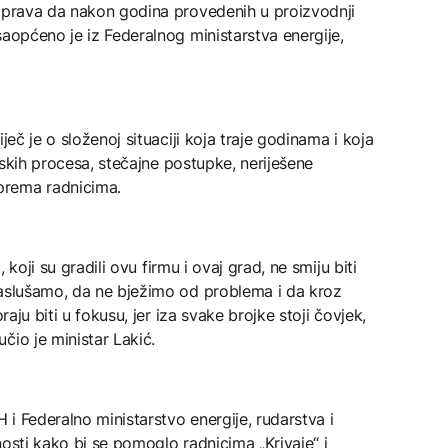
i prava da nakon godina provedenih u proizvodnji
saopćeno je iz Federalnog ministarstva energije,
ječ je o složenoj situaciji koja traje godinama i koja
ijskih procesa, stečajne postupke, neriješene
prema radnicima.
, koji su gradili ovu firmu i ovaj grad, ne smiju biti
saslušamo, da ne bježimo od problema i da kroz
raju biti u fokusu, jer iza svake brojke stoji čovjek,
čio je ministar Lakić.
H i Federalno ministarstvo energije, rudarstva i
nosti kako bi se pomoglo radnicima „Krivaje“ i