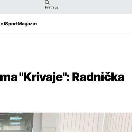
jet
Sport
Magazin
ima "Krivaje": Radnička