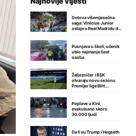
Najnovije vijesti
Gotova višemjesečna
saga: Vinicius Junior
ostaje u Real Madridu do
2032. godine
Pucnjava u školi, učenik
ubio najmanje šest
osoba
Željezničar i BSK
otvaraju novu sezonu
Premijer lige BiH:
Sarajlije u problemima,
Banjalučani pišu istoriju
Poplave u Kini,
evakuisano skoro
30.000 ljudi
Da li su Trump i Hegseth