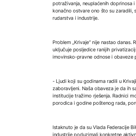
potraživanja, neuplaćenih doprinosa 
konačno ostvare ono što su zaradili, 
rudarstva i industrije.
Problem „Krivaje“ nije nastao danas. Ri
uključuje posljedice ranijih privatizac
imovinsko-pravne odnose i obaveze 
- Ljudi koji su godinama radili u Krivaji
zaboravljeni. Naša obaveza je da ih 
institucije tražimo rješenja. Radnici mo
porodica i godine poštenog rada, poru
Istaknuto je da su Vlada Federacije Bi
industrije poduzimali konkretne aktiv