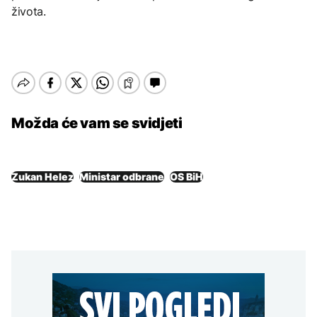
života.
Možda će vam se svidjeti
Zukan Helez
Ministar odbrane
OS BiH