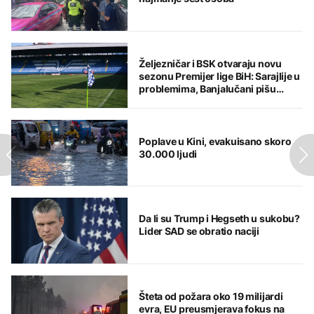
Željezničar i BSK otvaraju novu
sezonu Premijer lige BiH: Sarajlije u
problemima, Banjalučani pišu
istoriju
Poplave u Kini, evakuisano skoro
30.000 ljudi
Da li su Trump i Hegseth u sukobu?
Lider SAD se obratio naciji
Šteta od požara oko 19 milijardi
evra, EU preusmjerava fokus na