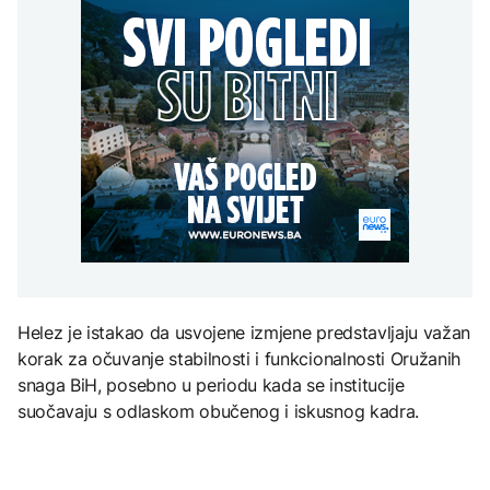
Redovi na aerodromima i
djece moraju platiti 942
graničnim prelazima u
miliona dolara
Nuklearka Krško
EU: Koja je svrha EES
DRUŠTVO
smanjuje proizvodnju
sistema ako se isključuje
zbog niskog vodostaja i
čim je preopterećen?
Počela isplata penzija u
visokih temperatura
RS
Save
KULTURA
BIZNIS
Rat i pijesak prijete
drevnim piramidama
Skočile cijene nafte na
Meroe u Sudanu
svjetskom tržištu, hoće li
se to odraziti na BiH
ZANIMLJIVOSTI
Rihanna radi na novom
Helez je istakao da usvojene izmjene predstavljaju važan
albumu
korak za očuvanje stabilnosti i funkcionalnosti Oružanih
snaga BiH, posebno u periodu kada se institucije
suočavaju s odlaskom obučenog i iskusnog kadra.