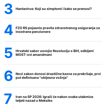
Hantavirus: Koji su simptomi i kako se prenosi?
FZO RS pojasnio pravila zdravstvenog osiguranja za
inostrane penzionere
Hrvatski sabor usvojio Rezoluciju o BiH, odbijeni
MOST-ovi amandmani
Novi zakon donosi drastične kazne za prekršaje, prvi
put definisana "obijesna vožnja"
Iran na SP 2026: Igrači će nakon svake utakmice
letjeti nazad u Meksiko