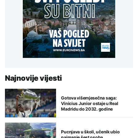
Najnovije vijesti
Gotova višemjesečna saga:
Vinicius Junior ostaje u Real
Madridu do 2032. godine
Pucnjava u školi, učenik ubio
najmanje šest osoba