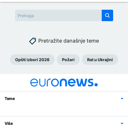
Pretražite današnje teme
Opšti izbori 2026
Požari
Rat u Ukrajini
Teme
Bosna i Hercegovina
Region
Svijet
Sport
Magazin
Više