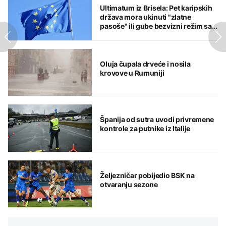
Ultimatum iz Brisela: Pet karipskih
država mora ukinuti "zlatne
pasoše" ili gube bezvizni režim sa
EU
Oluja čupala drveće i nosila
krovove u Rumuniji
Španija od sutra uvodi privremene
kontrole za putnike iz Italije
Željezničar pobijedio BSK na
otvaranju sezone