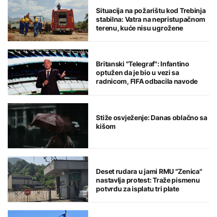
Situacija na požarištu kod Trebinja
stabilna: Vatra na nepristupačnom
terenu, kuće nisu ugrožene
Britanski "Telegraf": Infantino
optužen da je bio u vezi sa
radnicom, FIFA odbacila navode
Stiže osvježenje: Danas oblačno sa
kišom
Deset rudara u jami RMU "Zenica"
nastavlja protest: Traže pismenu
potvrdu za isplatu tri plate