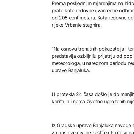
Prema posljednjim mjerenjima na hidro
prate kote redovne i vanredne odbran
od 205 centimetara. Kota redovne od
rijeke Vrbanje stagnira.
“Na osnovu trenutnih pokazatelja i ten
predstavlja ozbiljniju prijetnju od po
meteorologa, u narednom periodu neće 
uprave Banjaluka.
U protekla 24 časa došlo je do manjih 
korita, ali nema životno ugroženih mj
Iz Gradske uprave Banjaluka navode da
za poslove civilne zaštite i Profesiona