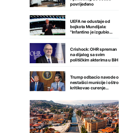
povrijeđeno
UEFA ne odustaje od
bojkota Mundijala:
"Infantino je izgubio
kredibilitet"
Crishock: OHR spreman
na dijalog sa svim
političkim akterima u BiH
Trump odbacio navode o
nestašici municije i oštro
kritikovao curenje
podataka