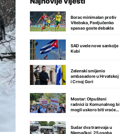
Najnovije vijesti
Borac minimalan protiv
Vitebska, Pavljučenko
spasao goste debakla
SAD uvele nove sankcije
Kubi
Zelenski smijenio
ambasadore u Hrvatskoj
i Crnoj Gori
Mostar: Otpušteni
radnici iz Komunalnog bi
mogli uskoro biti vraćeni
na posao
Sudar dva tramvaja u
Njemačkoj, 25 osoba