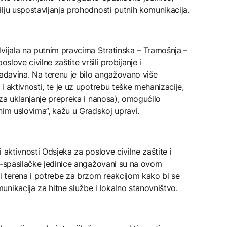
lju uspostavljanja prohodnosti putnih komunikacija.
vijala na putnim pravcima Stratinska – Tramošnja –
oslove civilne zaštite vršili probijanje i
padavina. Na terenu je bilo angažovano više
i aktivnosti, te je uz upotrebu teške mehanizacije,
 za uklanjanje prepreka i nanosa), omogućilo
nim uslovima”, kažu u Gradskoj upravi.
 aktivnosti Odsjeka za poslove civilne zaštite i
o-spasilačke jedinice angažovani su na ovom
 terena i potrebe za brzom reakcijom kako bi se
nikacija za hitne službe i lokalno stanovništvo.