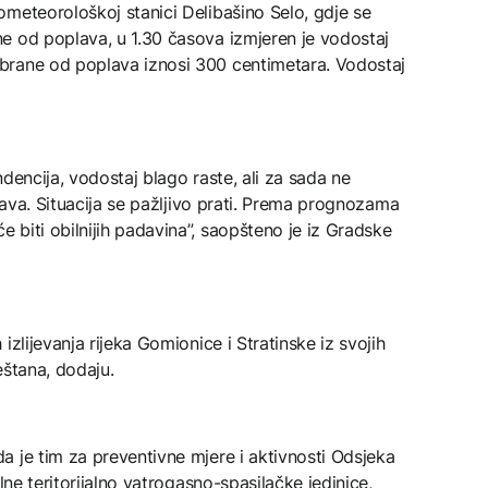
meteorološkoj stanici Delibašino Selo, gd‌je se
e od poplava, u 1.30 časova izmjeren je vodostaj
brane od poplava iznosi 300 centimetara. Vodostaj
dencija, vodostaj blago raste, ali za sada ne
plava. Situacija se pažljivo prati. Prema prognozama
biti obilnijih padavina”, saopšteno je iz Gradske
izlijevanja rijeka Gomionice i Stratinske iz svojih
eštana, dodaju.
 je tim za preventivne mjere i aktivnosti Odsjeka
lne teritorijalno vatrogasno-spasilačke jedinice,