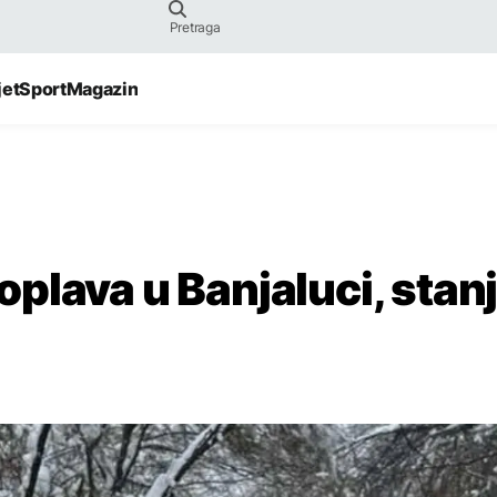
jet
Sport
Magazin
plava u Banjaluci, stan