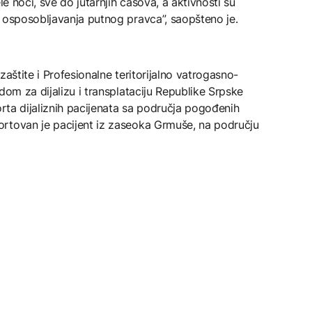
le noći, sve do jutarnjih časova, a aktivnosti su
 osposobljavanja putnog pravca”, saopšteno je.
zaštite i Profesionalne teritorijalno vatrogasno-
dom za dijalizu i transplataciju Republike Srpske
orta dijaliznih pacijenata sa područja pogođenih
rtovan je pacijent iz zaseoka Grmuše, na području