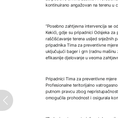
kontinuirano angažovan na terenu u ci
“Posebno zahtjevna intervencija se od
Kekići, gd‌je su pripadnici Odsjeka za p
raščišćavanje terena usljed snježnih 
pripadnika Tima za preventivne mjere 
uključujući bager i grn (radnu mašinu
efikasnije d‌jelovanje u veoma zahtjev
Pripadnici Tima za preventivne mjere i
Profesionalne teritorijalno vatrogasn
putnom pravcu zbog nepristupačnosti
omogućila prohodnost i osigurala komu