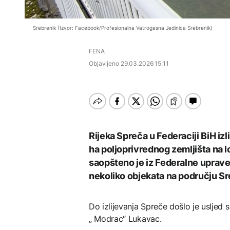
Istorijska presuda protiv
EVROPA
Mete, zbog ugrožavanja
Počela isplata penzija u
djece moraju platiti 942
Redovi na aerodromima i
RS
AKTUELNO
miliona dolara
Srebrenik (Izvor: Facebook/Profesionalna Vatrogasna Jedinica Srebrenik)
graničnim prelazima u
EU: Koja je svrha EES
Nuklearka Krško
sistema ako se isključuje
DRUŠTVO
FENA
smanjuje proizvodnju
čim je preopterećen?
zbog niskog vodostaja i
Objavljeno
29.03.2026 15:11
Počela isplata penzija u
visokih temperatura
KULTURA
RS
Save
Rat i pijesak prijete
BIZNIS
drevnim piramidama
Meroe u Sudanu
Skočile cijene nafte na
svjetskom tržištu, hoće li
se to odraziti na BiH
Rijeka Spreča u Federaciji BiH izl
ha poljoprivrednog zemljišta na l
ZANIMLJIVOSTI
saopšteno je iz Federalne uprave 
nekoliko objekata na području Sre
Rihanna radi na novom
albumu
Do izlijevanja Spreče došlo je usljed 
„ Modrac“ Lukavac.