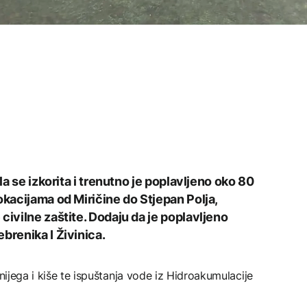
ila se izkorita i trenutno je poplavljeno oko 80
okacijama od Miričine do Stjepan Polja,
civilne zaštite. Dodaju da je poplavljeno
brenika I Živinica.
snijega i kiše te ispuštanja vode iz Hidroakumulacije