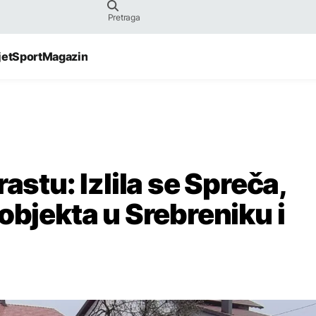
jet
Sport
Magazin
astu: Izlila se Spreča,
objekta u Srebreniku i