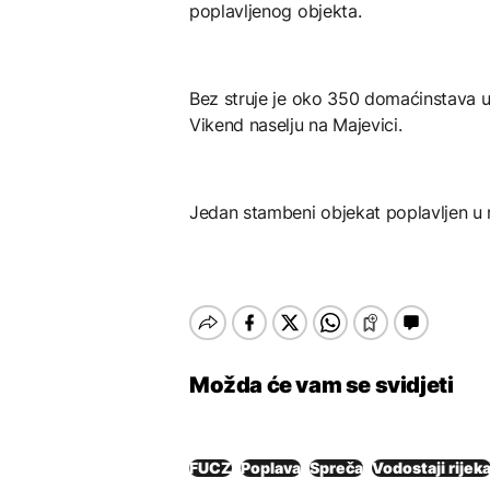
poplavljenog objekta.
Bez struje je oko 350 domaćinstava u
Vikend naselju na Majevici.
Jedan stambeni objekat poplavljen u n
Možda će vam se svidjeti
FUCZ
Poplava
Spreča
Vodostaji rijek