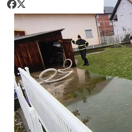
kandidatske liste za
AKTUELNO
Zadnji članci iz kategorije
Košarka
kompenzacijske
Zdravlje
mandate
Europol: U Srbiji i
Fudbal
AKTUELNO
Njemačkoj uhapšeni
Tehnologija
Zadnji članci iz kategorije
krijumčari koji su
CIK BiH: Pristigle 64
prebacivali migrante iz
Putovanja
kandidatske liste za
Sirije
FOKUS
AKTUELNO
kompenzacijske
Zadnji članci iz kategorije
Kultura
mandate
U Dunavu pronađen i
Požari kod Konjica
uklonjen eksploziv iz
prijete kućama, dva
AKTUELNO
Drugog svjetskog rata
helikoptera učestvuju u
Zadnji članci iz kategorije
gašenju
Groznica Zapadnog Nila
AKTUELNO
se širi u Skoplju i Velesu
ZANIMLJIVOSTI
Požari kod Konjica
prijete kućama, dva
Pripremite se za nebeski
AKTUELNO
AKTUELNO
helikoptera učestvuju u
spektakl: Kiša meteora
gašenju
Perseidi stiže sredinom
Turska, Saudijska
Rudari RMU Zenica
AKTUELNO
augusta
Arabija i Pakistan
nastavljaju sa štrajkom
formiraju vojni savez
Istorijski minimum
Dunava kod Bezdana u
AKTUELNO
Srbiji: Brodovi nasukani,
navodnjavanje
TEHNOLOGIJA
Rudari RMU Zenica
obustavljeno
DRUŠTVO
nastavljaju sa štrajkom