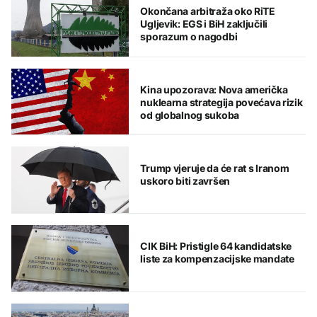
Okončana arbitraža oko RiTE
Ugljevik: EGS i BiH zaključili
sporazum o nagodbi
Kina upozorava: Nova američka
nuklearna strategija povećava rizik
od globalnog sukoba
Trump vjeruje da će rat s Iranom
uskoro biti završen
CIK BiH: Pristigle 64 kandidatske
liste za kompenzacijske mandate