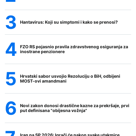
Hantavirus: Koji su simptomi i kako se prenosi?
FZO RS pojasnio pravila zdravstvenog osiguranja za
inostrane penzionere
Hrvatski sabor usvojio Rezoluciju o BiH, odbijeni
MOST-ovi amandmani
Novi zakon donosi drastične kazne za prekršaje, prvi
put definisana "obijesna vožnja"
Iran na SP 2026: Igrači će nakon svake utakmice