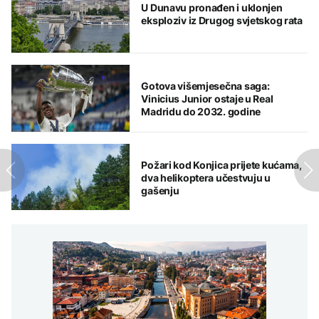
U Dunavu pronađen i uklonjen
eksploziv iz Drugog svjetskog rata
Gotova višemjesečna saga:
Vinicius Junior ostaje u Real
Madridu do 2032. godine
Požari kod Konjica prijete kućama,
dva helikoptera učestvuju u
gašenju