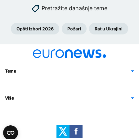
Pretražite današnje teme
Opšti izbori 2026
Požari
Rat u Ukrajini
Teme
Bosna i Hercegovina
Region
Svijet
Sport
Magazin
Više
Impressum
Kontakt
Politika privatnosti
Uslovi korišćenja