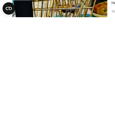
He
15
A
S
d
Si
os
Pr
čl
08
A
P