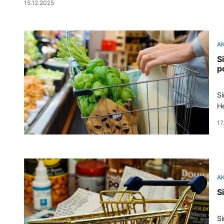
15.12.2025
A
S
p
Si
He
17
A
S
Si