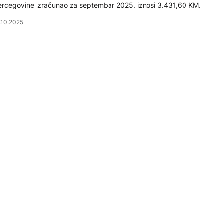
rcegovine izračunao za septembar 2025. iznosi 3.431,60 KM.
.10.2025
KTUELNO
indikalna ili vladina potrošačka korpa? Razlika u broju čla
omaćinstva i oko 1.000 KM
ndikalna potrošačka korpa u Republici Srpskoj godinama unazad ra
novu četiri člana domaćinstva. No, Vlada Republike Srpske na prijed
ivredne komore, tu praksu uskoro će da promijeni, pa će utvrđivati n
ana porodice.
.10.2025
KTUELNO
otrošačka korpa u avgustu iznosila 3.541,80 KM, plata ne 