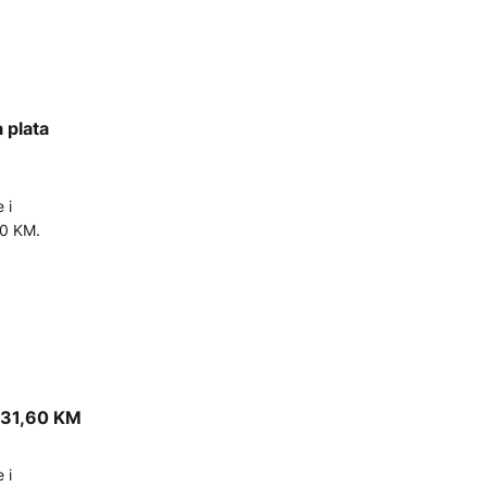
 plata
 i
40 KM.
.431,60 KM
 i