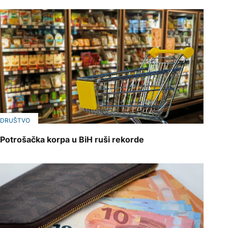
DRUŠTVO
Potrošačka korpa u BiH ruši rekorde