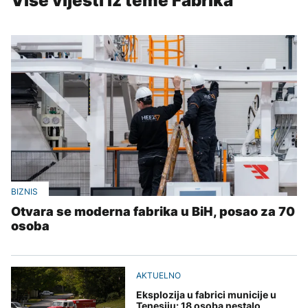
Više vijesti iz teme Fabrika
BIZNIS
Otvara se moderna fabrika u BiH, posao za 70
osoba
AKTUELNO
Eksplozija u fabrici municije u
Tenesiju: 18 osoba nestalo,