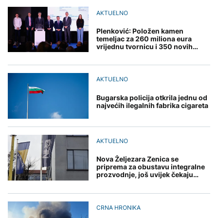
uputstva za skreniranje
Hirošima obilježava
zatvorena obilaznica
AKTUELNO
spektakl “Brechtovi
godišnjicu atomskog
AKTUELNO
duhovi”
bombardovanja: Poziv
Plan da se u Crnoj Gori
na ukidanje nuklearnog
AKTUELNO
prave centri za prihvat
Plenković: Položen kamen
oružja
migranata? Spajić:
temeljac za 260 miliona eura
TEHNOLOGIJA
Požar se širi Bijeljinom,
Nismo vodili pregovore
vrijednu tvornicu i 350 novih
zatvorena obilaznica
radnih mjesta
Dio rakete SpaceX
FOKUS
velikom brzinom pada
na Mjesec
Žedni za novcem: Koje bi
AKTUELNO
nove poreze EU mogla
uvesti od 2028. godine?
Bugarska policija otkrila jednu od
najvećih ilegalnih fabrika cigareta
TEHNOLOGIJA
Britanska kraljevska
kovnica iz elektronskog
AKTUELNO
otpada izdvaja zlato
Nova Željezara Zenica se
priprema za obustavu integralne
prozvodnje, još uvijek čekaju
rješenje
CRNA HRONIKA