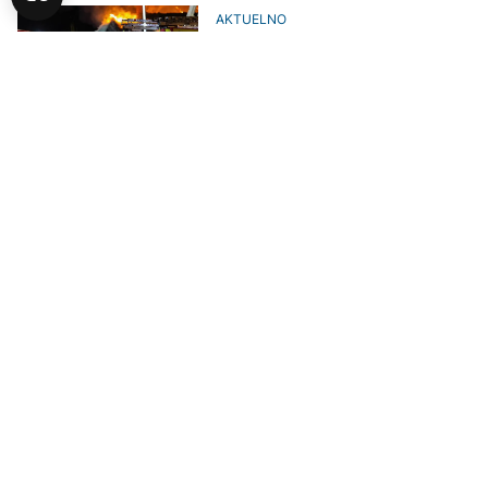
AKTUELNO
Eksplozija u fabrici eksploziva u
Brazilu: Devetoro poginulih,
sedmoro povrijeđenih
BIZNIS
ItaIijanska kompanija R-S Silicon
zatvorila i drugu fabriku u BiH
AKTUELNO
U eksploziji u fabrici vatrometa u
Kini devet osoba poginulo
BIZNIS
Binas iz Bugojna kupuje halu i ide