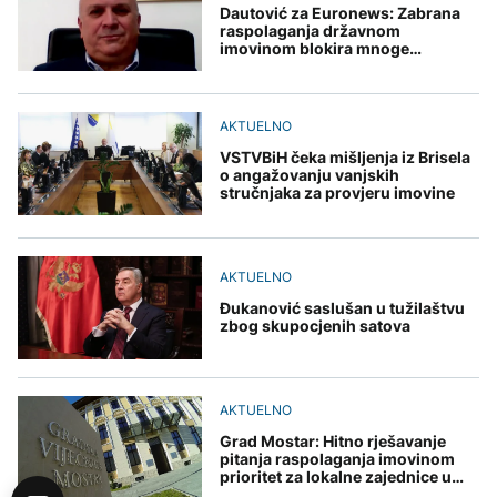
Dautović za Euronews: Zabrana
raspolaganja državnom
imovinom blokira mnoge
projekte, poziv Schmidtu da se
oglasi
AKTUELNO
VSTVBiH čeka mišljenja iz Brisela
o angažovanju vanjskih
stručnjaka za provjeru imovine
AKTUELNO
Đukanović saslušan u tužilaštvu
zbog skupocjenih satova
AKTUELNO
Grad Mostar: Hitno rješavanje
pitanja raspolaganja imovinom
prioritet za lokalne zajednice u
BiH