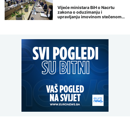
Vijeće ministara BiH o Nacrtu
zakona o oduzimanju i
upravljanju imovinom stečenom
krivičnim djelom