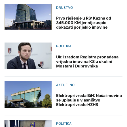
Redovi na aerodromima i
djece moraju platiti 942
graničnim prelazima u
DRUŠTVO
miliona dolara
Nuklearka Krško
EU: Koja je svrha EES
DRUŠTVO
smanjuje proizvodnju
sistema ako se isključuje
zbog niskog vodostaja i
Prvo rješenje u RS: Kazna od
čim je preopterećen?
Počela isplata penzija u
visokih temperatura
345.000 KM jer nije uspio
RS
Save
dokazati porijeklo imovine
KULTURA
BIZNIS
Rat i pijesak prijete
drevnim piramidama
Skočile cijene nafte na
POLITIKA
Meroe u Sudanu
svjetskom tržištu, hoće li
se to odraziti na BiH
Uk: Izradom Registra pronađena
vrijedna imovina KS u okolini
Mostara i Dubrovnika
ZANIMLJIVOSTI
Rihanna radi na novom
AKTUELNO
albumu
Elektroprivreda BiH: Naša imovina
se upisuje u vlasništvo
Elektroprivrede HZHB
POLITIKA