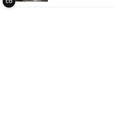
AKTUELNO
Šok turističkom biseru Dalmacije:
Kvadrat stana i do 8 hiljada eura,
ima kupaca i iz BiH
BIZNIS
Šta je penthouse? Kako se
prodaju i koliko koštaju u BiH
AKTUELNO
Najskuplji stan na prodaji u BiH:
Luksuz u Mostaru za 1,9 miliona
KM