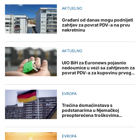
Ruski spasioci o uzroku
programa "Moje pravo"
tragedije na Elbrusu:
AKTUELNO
Grgurević traži
Veliku ulogu odigrali su
POLITIKA
odgovore o planiranoj
vremenski uslovi
solarnoj elektrani u
Građani od danas mogu podnijeti
Vlada KS odobrila prvo
blizini Manastira Ostrog
zahtjev za povrat PDV-a na prvu
ZDRAVLJE
zapošljavanje u okviru
nekretninu
programa "Moje pravo"
Šta je Ciklospora i da li
AKTUELNO
prijeti širenje u Evropi?
Postignut dogovor,
AKTUELNO
Hormuški moreuz
uskoro se otvara na 60
UIO BiH za Euronews pojasnio
dana
nedoumice u vezi sa zahtjevom za
KULTURA
povrat PDV-a za kupovinu prvog
stana
Sarajevo Fest početkom
septembra: Stiže
evropski pozorišni
EVROPA
spektakl “Brechtovi
duhovi”
Trećina domaćinstava s
podstanarima u Njemačkoj
preopterećena troškovima
stanovanja
EVROPA