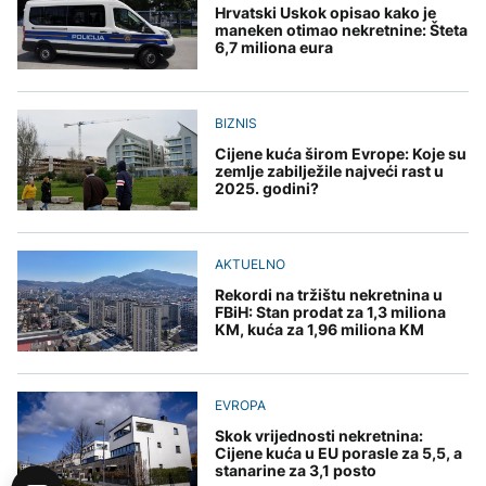
Hrvatski Uskok opisao kako je
maneken otimao nekretnine: Šteta
6,7 miliona eura
BIZNIS
Cijene kuća širom Evrope: Koje su
zemlje zabilježile najveći rast u
2025. godini?
AKTUELNO
Rekordi na tržištu nekretnina u
FBiH: Stan prodat za 1,3 miliona
KM, kuća za 1,96 miliona KM
EVROPA
Skok vrijednosti nekretnina:
Cijene kuća u EU porasle za 5,5, a
stanarine za 3,1 posto