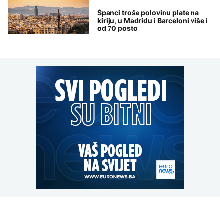
Španci troše polovinu plate na
kiriju, u Madridu i Barceloni više i
od 70 posto