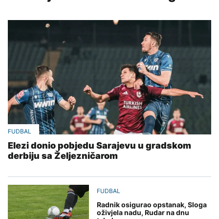
FUDBAL
Elezi donio pobjedu Sarajevu u gradskom
derbiju sa Željezničarom
FUDBAL
Radnik osigurao opstanak, Sloga
oživjela nadu, Rudar na dnu