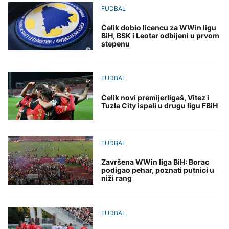
pitanje, Košarac traži
Svjetske cijene hrane
Rudari u teškom stanju,
AKTUELNO
djece moraju platiti 942
FUDBAL
odgovore
najviše u posljednje tri
dvojici ukazana Hitna
miliona dolara
godine
medicinska pomoć
Europol: U Srbiji i
Čelik dobio licencu za WWin ligu
AKTUELNO
Njemačkoj uhapšeni
BiH, BSK i Leotar odbijeni u prvom
krijumčari koji su
stepenu
Protest u RMU Zenica:
prebacivali migrante iz
KULTURA
Rudari u teškom stanju,
Sirije
AKTUELNO
dvojici ukazana Hitna
Rat i pijesak prijete
medicinska pomoć
drevnim piramidama
FUDBAL
Plovidba Hormuškim
Meroe u Sudanu
moreuzom neće biti
Čelik novi premijerligaš, Vitez i
naplaćivana do
Tuzla City ispali u drugu ligu FBiH
konačnog sporazuma s
Iranom
ZANIMLJIVOSTI
FUDBAL
Rihanna radi na novom
albumu
Završena WWin liga BiH: Borac
podigao pehar, poznati putnici u
niži rang
FUDBAL