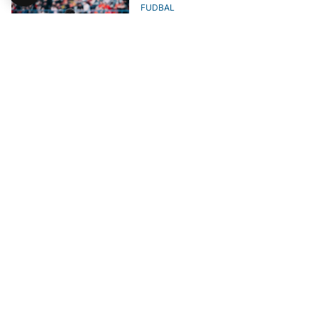
FUDBAL
Borac rutinski savladao Slogu i
učvrstio se na liderskoj poziciji
FUDBAL
Velež prekinuo pobjednički niz
Borca, neriješeno u Banjaluci
FUDBAL
Rudar pogotkom u finišu
utakmice stigao do tri boda u
Širokom Brijegu
FUDBAL
Određene sudije za utakmice 25.
kola WWin lige BiH