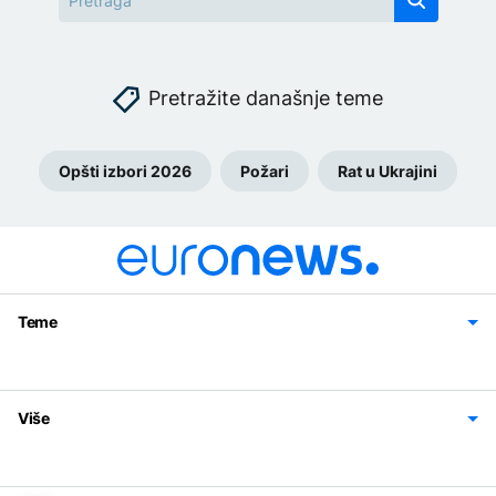
Pretražite današnje teme
Opšti izbori 2026
Požari
Rat u Ukrajini
Teme
Bosna i Hercegovina
Region
Svijet
Sport
Magazin
Više
Impressum
Kontakt
Politika privatnosti
Uslovi korišćenja