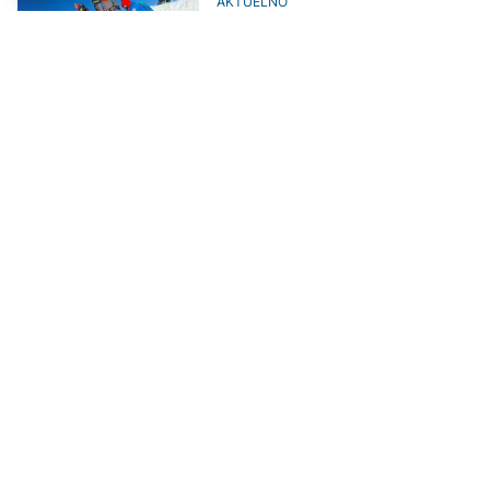
AKTUELNO
Bosanskohercegovački planinari
na najvišem vrhu Turske
DRUŠTVO
Veliki poduhvat male planinarke:
Šestogodišnja Mia iz Tuzle
osvojila vrh Maglića
DRUŠTVO
Otvorena ljetnja sezona na
Jahorini
DRUŠTVO
Na Vučjoj planini kod Teslića pao
snijeg