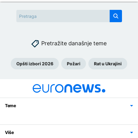
Pretražite današnje teme
Opšti izbori 2026
Požari
Rat u Ukrajini
Teme
Bosna i Hercegovina
Region
Svijet
Sport
Magazin
Više