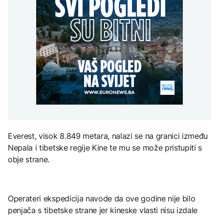
Kallas: EU uvela nove
zastupljenosti u
AKTUELNO
djece moraju platiti 942
sankcije za pet osoba
institucijama BiH:
miliona dolara
povezanih s ruskim
Konaković otvorio
Europol: U Srbiji i
vojno-industrijskim
pitanje, Košarac traži
AKTUELNO
Njemačkoj uhapšeni
kompleksom
odgovore
krijumčari koji su
Sukob oko
prebacivali migrante iz
KULTURA
zastupljenosti u
Sirije
FOKUS
institucijama BiH:
Rat i pijesak prijete
Konaković otvorio
drevnim piramidama
pitanje, Košarac traži
Svjetske cijene hrane
Meroe u Sudanu
odgovore
najviše u posljednje tri
godine
ZANIMLJIVOSTI
Everest, visok 8.849 metara, nalazi se na granici između
Rihanna radi na novom
Nepala i tibetske regije Kine te mu se može pristupiti s
albumu
obje strane.
Operateri ekspedicija navode da ove godine nije bilo
penjača s tibetske strane jer kineske vlasti nisu izdale