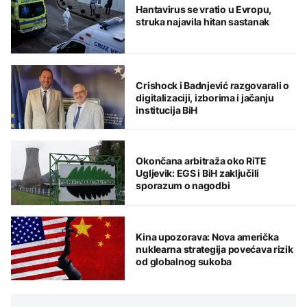
Hantavirus se vratio u Evropu,
struka najavila hitan sastanak
Crishock i Badnjević razgovarali o
digitalizaciji, izborima i jačanju
institucija BiH
Okončana arbitraža oko RiTE
Ugljevik: EGS i BiH zaključili
sporazum o nagodbi
Kina upozorava: Nova američka
nuklearna strategija povećava rizik
od globalnog sukoba