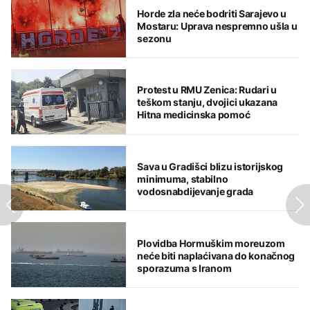
Horde zla neće bodriti Sarajevo u
Mostaru: Uprava nespremno ušla u
sezonu
Protest u RMU Zenica: Rudari u
teškom stanju, dvojici ukazana
Hitna medicinska pomoć
Sava u Gradišci blizu istorijskog
minimuma, stabilno
vodosnabdijevanje grada
Plovidba Hormuškim moreuzom
neće biti naplaćivana do konačnog
sporazuma s Iranom