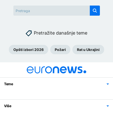
Pretražite današnje teme
Opšti izbori 2026
Požari
Rat u Ukrajini
Teme
Bosna i Hercegovina
Region
Svijet
Sport
Magazin
Više