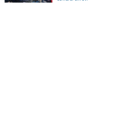
EP u vaterpolu: Grčka porazila
Hrvatsku, Slovenija završila
takmičenje
OSTALI SPORTOVI
EP u vaterpolu: Srbija savladala
Izrael, Crnogorci izborili pobjedu
protiv Francuza i plasirali se u
narednu fazu
OSTALI SPORTOVI
Vaterpolisti Rumunije savladali
Tursku u napetoj završnici
rezultatom 20:19
OSTALI SPORTOVI
Hrvatska slavila protiv Slovenije
na startu EP u vaterpolu u
Beogradu