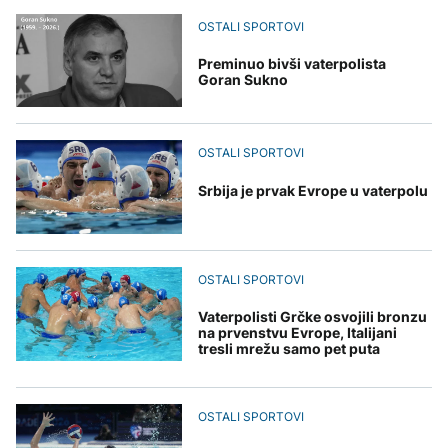
uputstva za skreniranje
Hirošima obilježava
zatvorena obilaznica
AKTUELNO
spektakl “Brechtovi
godišnjicu atomskog
OSTALI SPORTOVI
duhovi”
bombardovanja: Poziv
Plan da se u Crnoj Gori
na ukidanje nuklearnog
AKTUELNO
prave centri za prihvat
Preminuo bivši vaterpolista
oružja
migranata? Spajić:
Goran Sukno
TEHNOLOGIJA
Požar se širi Bijeljinom,
Nismo vodili pregovore
zatvorena obilaznica
Dio rakete SpaceX
FOKUS
velikom brzinom pada
na Mjesec
OSTALI SPORTOVI
Žedni za novcem: Koje bi
nove poreze EU mogla
Srbija je prvak Evrope u vaterpolu
uvesti od 2028. godine?
TEHNOLOGIJA
Britanska kraljevska
OSTALI SPORTOVI
kovnica iz elektronskog
otpada izdvaja zlato
Vaterpolisti Grčke osvojili bronzu
na prvenstvu Evrope, Italijani
tresli mrežu samo pet puta
OSTALI SPORTOVI