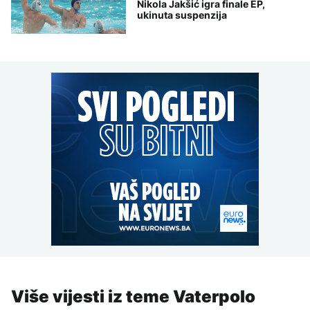
Nikola Jakšić igra finale EP,
ukinuta suspenzija
Više vijesti iz teme Vaterpolo