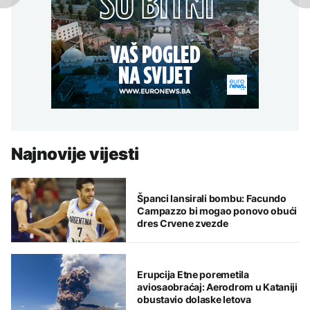
Najnovije vijesti
Španci lansirali bombu: Facundo
Campazzo bi mogao ponovo obući
dres Crvene zvezde
Erupcija Etne poremetila
aviosaobraćaj: Aerodrom u Kataniji
obustavio dolaske letova