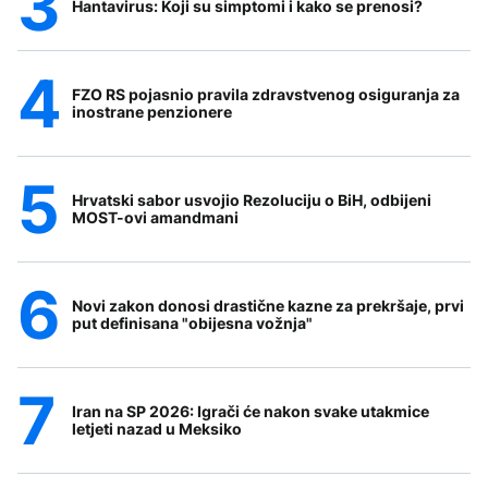
Hantavirus: Koji su simptomi i kako se prenosi?
FZO RS pojasnio pravila zdravstvenog osiguranja za
inostrane penzionere
Hrvatski sabor usvojio Rezoluciju o BiH, odbijeni
MOST-ovi amandmani
Novi zakon donosi drastične kazne za prekršaje, prvi
put definisana "obijesna vožnja"
Iran na SP 2026: Igrači će nakon svake utakmice
letjeti nazad u Meksiko