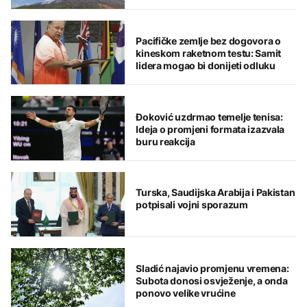
Pacifičke zemlje bez dogovora o
kineskom raketnom testu: Samit
lidera mogao bi donijeti odluku
Đoković uzdrmao temelje tenisa:
Ideja o promjeni formata izazvala
buru reakcija
Turska, Saudijska Arabija i Pakistan
potpisali vojni sporazum
Sladić najavio promjenu vremena:
Subota donosi osvježenje, a onda
ponovo velike vrućine