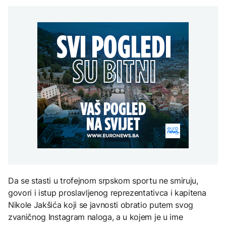
Španija postavila
aktivan, gust dim
djece moraju platiti 942
ultimatum Italiji da ukine
otežava gašenje iz zraka
miliona dolara
Grčka dronovima
granične kontrole
kontrolisala više od 300
AKTUELNO
plaža zbog nelegalnog
zauzimanja obale
Požar kod Konjica i dalje
KULTURA
aktivan, gust dim
FOKUS
otežava gašenje iz zraka
Rat i pijesak prijete
drevnim piramidama
Amerikanci
Meroe u Sudanu
upozoravaju: Putin bi
mogao testirati NATO
ograničenim napadom,
najveći rizik od jeseni
ZANIMLJIVOSTI
Rihanna radi na novom
albumu
Da se stasti u trofejnom srpskom sportu ne smiruju,
govori i istup proslavljenog reprezentativca i kapitena
Nikole Jakšića koji se javnosti obratio putem svog
zvaničnog Instagram naloga, a u kojem je u ime