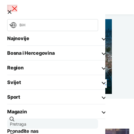
BiH
Najnovije
Bosna i Hercegovina
Opšti izbori 2026
Požari
Region
Rat u Ukrajini
Aktuelno
Svijet
Biznis
Aktuelno
Društvo
Sport
Politika
Zadnji članci iz kategorije
Politika
Biznis
Magazin
Pedro Vargas David
Crna hronika
Fokus
AKTUELNO
Ostali sportovi
Zadnji članci iz kategorije
Aktuelno
CIK BiH: Pristigle 64
Tenis
Pronađite nas
Evropa
kandidatske liste za
AKTUELNO
Zanimljivosti