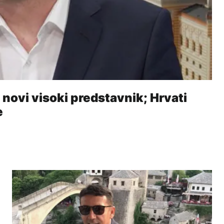
i novi visoki predstavnik; Hrvati
e