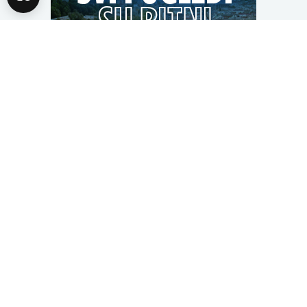
Pretražite današnje teme
Opšti izbori 2026
Rat u Ukrajini