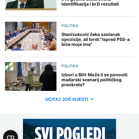
identifikacija i brži rezultati
POLITIKA
Stanivuković čeka sastanak
opozicije, ali tvrdi:"Ispred PSS-a
biće moje ime"
POLITIKA
Izbori u BiH: Može li se ponoviti
mađarski scenarij političkog
preokreta?
UČITAJ JOŠ VIJESTI