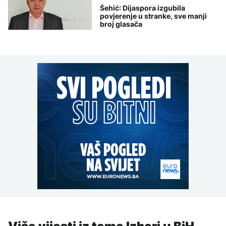
Šehić: Dijaspora izgubila
povjerenje u stranke, sve manji
broj glasača