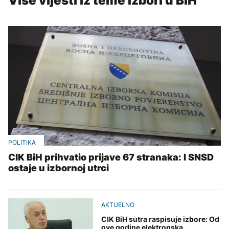
Više vijesti iz teme Izbori u BiH
POLITIKA
CIK BiH prihvatio prijave 67 stranaka: I SNSD
ostaje u izbornoj utrci
AKTUELNO
CIK BiH sutra raspisuje izbore: Od
ove godine elektronska