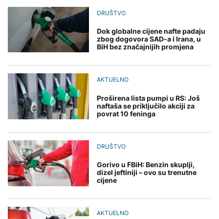
Oluja čupala drveće i
cjevovoda prema
Perseidi stiže sredinom
nosila krovove u
Tunjicama
DRUŠTVO
augusta
Zelenski stigao u Srbiju
Rumuniji
DRUŠTVO
Dok globalne cijene nafte padaju
Banjaluka: Počinje
zbog dogovora SAD-a i Irana, u
testiranje novog
BiH bez značajnijih promjena
TEHNOLOGIJA
cjevovoda prema
AKTUELNO
Tunjicama
Istorijska presuda protiv
Mete, zbog ugrožavanja
Španija od sutra uvodi
AKTUELNO
djece moraju platiti 942
privremene kontrole za
miliona dolara
putnike iz Italije
Proširena lista pumpi u RS: Još
naftaša se priključilo akciji za
povrat 10 feninga
KULTURA
Rat i pijesak prijete
DRUŠTVO
drevnim piramidama
Meroe u Sudanu
Gorivo u FBiH: Benzin skuplji,
dizel jeftiniji – ovo su trenutne
cijene
AKTUELNO