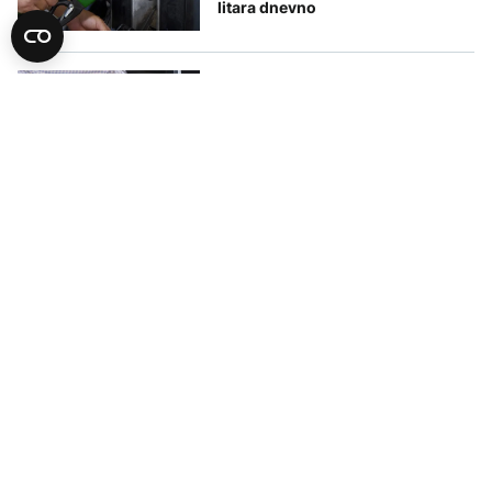
litara dnevno
AKTUELNO
Za sedam dana 27 kontrola
benzinskih pumpi u KS, izrečene
kazne od 38.000 KM
AKTUELNO
Cijene goriva i danas u blagom
porastu u FBiH
AKTUELNO
Inspekcija u Goraždu: Izuzeta
dokumentacija s dvije benzinske
pumpe