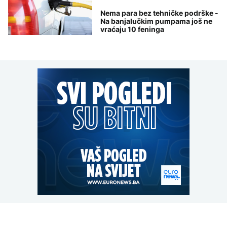
Nema para bez tehničke podrške -
Na banjalučkim pumpama još ne
vraćaju 10 feninga