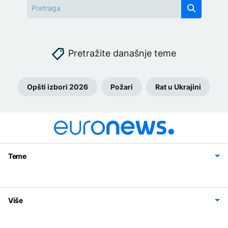
Pretražite današnje teme
Opšti izbori 2026
Požari
Rat u Ukrajini
Teme
Bosna i Hercegovina
Region
Svijet
Sport
Magazin
Više
Impressum
Kontakt