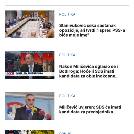
Predsjednik Kolumbije
Sarajevo Film Festival
objavio rat kartelima,
Zelenski stigao u Srbiju
Trump mu šalje milijardu
DRUŠTVO
POLITIKA
dolara
Stiže osvježenje: Danas
Stanivuković čeka sastanak
oblačno sa kišom
ZANIMLJIVOSTI
opozicije, ali tvrdi:"Ispred PSS-a
biće moje ime"
AKTUELNO
Pripremite se za nebeski
spektakl: Kiša meteora
Rusi gađali Kijevsku
Perseidi stiže sredinom
oblast, Ukrajinci
augusta
POLITIKA
rafineriju nafte - ima
nastradalih
Nakon Miličevića oglasio se i
Bodiroga: Hoće li SDS imati
TEHNOLOGIJA
kandidata za obje inokosne
funkcije?
Istorijska presuda protiv
Mete, zbog ugrožavanja
POLITIKA
djece moraju platiti 942
miliona dolara
Miličević uvjeren: SDS će imati
kandidata za predsjednika
FOKUS