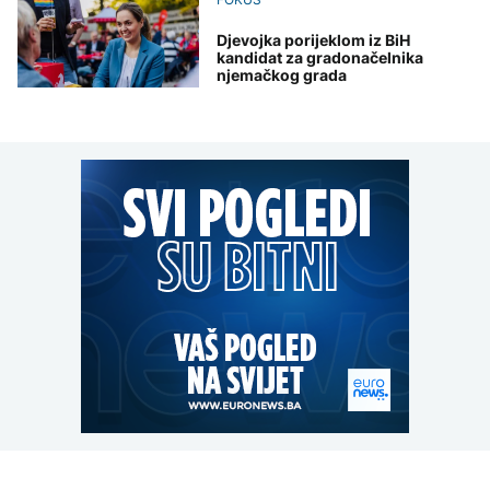
Djevojka porijeklom iz BiH
kandidat za gradonačelnika
njemačkog grada