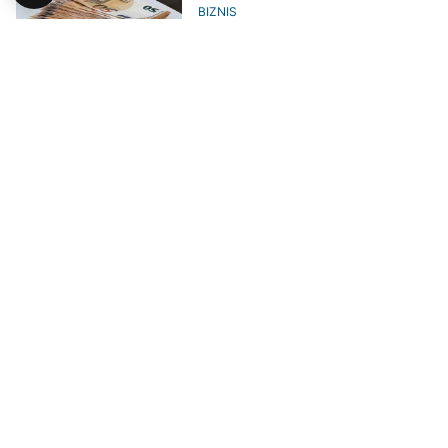
BIZNIS
Livnjak i Ljubušak na listi
najbogatijih ljudi u Hrvatskoj, u
BiH Senad Džambić
BIZNIS
Ruski milijarderi povećali
bogatstvo za 22,6 milijardi dolara
BIZNIS
Bill Gates poklanja svoje
bogatstvo u narednih 20 godina
ZANIMLJIVOSTI
Jeff Bezos prodao luksuznu vilu i
postavio novi rekord