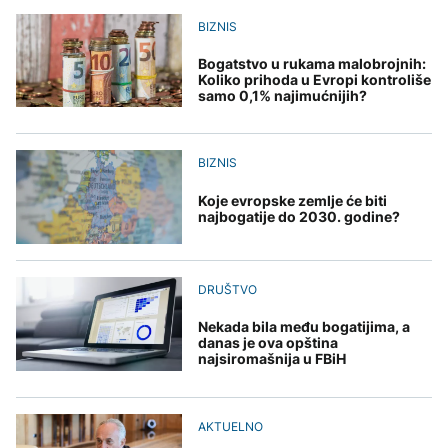
Kina aktivirala vanredne
građanima Širokog
mjere zbog približavanja
Brijega na racionalnu
BIZNIS
Grgurević traži
tajfuna Delfin
potrošnju
DRUŠTVO
odgovore o planiranoj
solarnoj elektrani u
Bogatstvo u rukama malobrojnih:
Zbog suše i smanjenih
blizini Manastira Ostrog
Koliko prihoda u Evropi kontroliše
ZDRAVLJE
zaliha vode upućen apel
samo 0,1% najimućnijih?
građanima Širokog
Šta je Ciklospora i da li
AKTUELNO
Brijega na racionalnu
prijeti širenje u Evropi?
potrošnju
U Belgiji otkrivena
BIZNIS
ilegalna fabrika cigareta,
zaplijenjeni milioni
Koje evropske zemlje će biti
cigareta i tone duhana
najbogatije do 2030. godine?
KULTURA
Sarajevo Fest početkom
septembra: Stiže
evropski pozorišni
DRUŠTVO
spektakl “Brechtovi
duhovi”
Nekada bila među bogatijima, a
danas je ova opština
najsiromašnija u FBiH
AKTUELNO