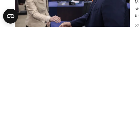
Ma
si
bl
27
A
B
k
Po
go
Bo
27
A
V