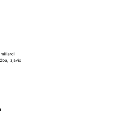
ilijardi
ba, izjavio
n