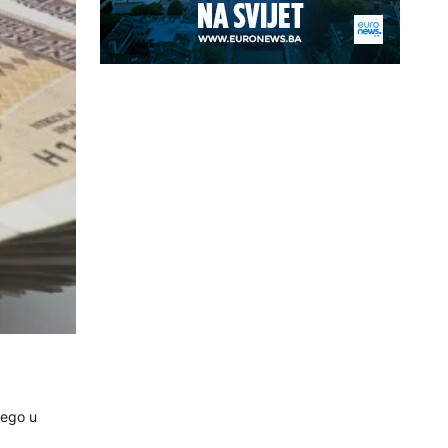
nego u