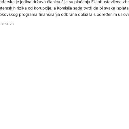
đarska je jedina država članica čija su plaćanja EU obustavljena zb
stemskih rizika od korupcije, a Komisija sada tvrdi da bi svaka isplata
okovskog programa finansiranja odbrane dolazila s određenim uslov
.01.2026
KTUELNO
anke u BiH očekuju povećanje potražnje za kreditima i u 
vartalu 2025.
tražnja preduzeća za kreditima nastavila je da raste u trećem kvart
dine, pokazala je anketa Centralne banke BiH o kreditnoj aktivnosti
sni i Hercegovini.
.11.2025
KTUELNO
lada RS kreditom Svjetske banke od 75 miliona KM vraća