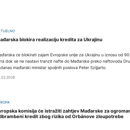
KTUELNO
ađarska blokira realizaciju kredita za Ukrajinu
đarska će blokirati zajam Evropske unije za Ukrajinu u iznosu od 90 m
ra dok se ne nastavi tranzit nafte do Mađarske preko naftovoda Druž
 danas mađarski ministar spoljnih poslova Peter Szijjarto.
.02.2026
VROPA
vropska komisija će istražiti zahtjev Mađarske za ogroma
dbrambeni kredit zbog rizika od Orbánove zloupotrebe