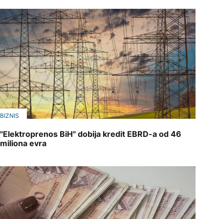
BIZNIS
"Elektroprenos BiH" dobija kredit EBRD-a od 46
miliona evra