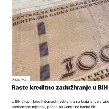
DRUŠTVO
Raste kreditno zaduživanje u BiH
U BiH ukupni krediti domaćim sektorima na kraju januara iznosi
prethodnom mjesecu, podaci su Centralne banke BiH.