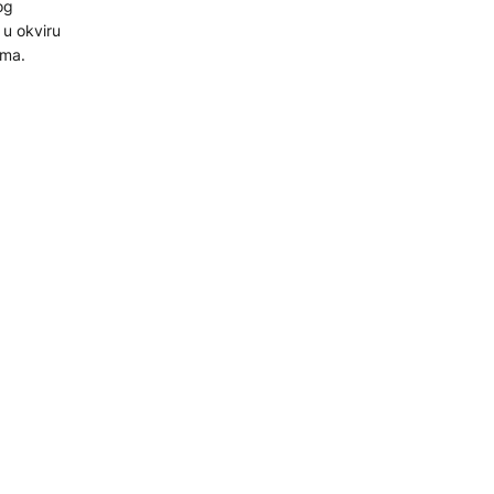
og
 u okviru
ima.
četvrtom
alu 2025.
 banaka u
 dugovanja