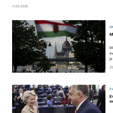
11.03.2026
A
M
Ma
ev
je
20
E
E
o