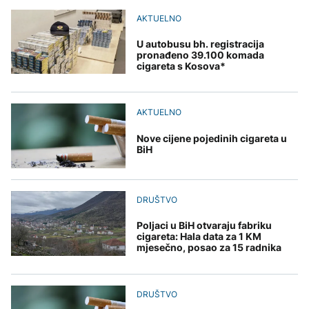
Papa Lav XIV u
raspravlja o kreditnom
AKTUELNO
na Mjesec
novembru posjećuje
zaduženju od 18 miliona
AKTUELNO
Urugvaj, Argentinu i Peru
KM i parkinzima
Thompson nastup
AKTUELNO
povodom godišnjice
U autobusu bh. registracija
"Oluje" započeo
pronađeno 39.100 komada
Skupština Banjaluke
pjesmom „Bojna
cigareta s Kosova*
TEHNOLOGIJA
raspravlja o kreditnom
Čavoglave“
EVROPA
zaduženju od 18 miliona
Britanska kraljevska
KM i parkinzima
kovnica iz elektronskog
Istraživanje: Povjerenje
AKTUELNO
otpada izdvaja zlato
građana u Zelenskog
palo na 55 odsto
Nove cijene pojedinih cigareta u
BiH
ZDRAVLJE
Ruska vakcina protiv
DRUŠTVO
melanoma: Prvi pacijent
uskoro završava terapiju
Poljaci u BiH otvaraju fabriku
cigareta: Hala data za 1 KM
mjesečno, posao za 15 radnika
DRUŠTVO