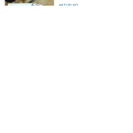
AKTUELNO
Od danas nove cijene pojedinih
cigareta
DRUŠTVO
Nezdravo i ponekad nelegalno:
Ekonomija i psihologija
konzumacije duvana u BiH
AKTUELNO
Granična policija zaplijenila više
od 12.000 kutija cigareta na
području Bijeljine
AKTUELNO
Državljanin BiH na granici imao 7
kutija cigareta: Hrvati ga kaznili s