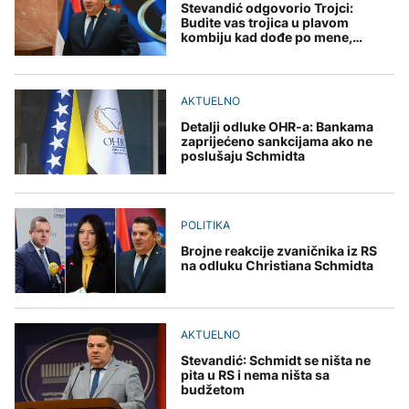
Stevandić odgovorio Trojci:
Budite vas trojica u plavom
kombiju kad dođe po mene,
povedite i Schmidta
AKTUELNO
Detalji odluke OHR-a: Bankama
zaprijećeno sankcijama ako ne
poslušaju Schmidta
POLITIKA
Brojne reakcije zvaničnika iz RS
na odluku Christiana Schmidta
AKTUELNO
Stevandić: Schmidt se ništa ne
pita u RS i nema ništa sa
budžetom