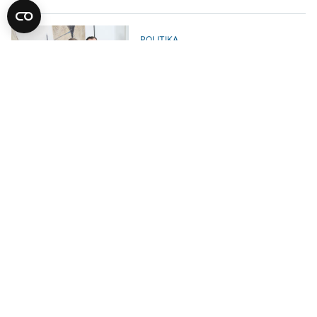
POLITIKA
Dodik o Schmidtovoj odluci: Je li
to demokratija, slobodna zemlja?
POLITIKA
Tokom prošle godine SNSD i
Ujedinjena Srpska su iz budžeta
dobili skoro 2,5 miliona KM
UČITAJ JOŠ VIJESTI