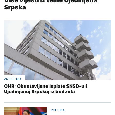
Više vijesti iz teme Ujedinjena
Srpska
AKTUELNO
OHR: Obustavljene isplate SNSD-u i
Ujedinjenoj Srpskoj iz budžeta
POLITIKA