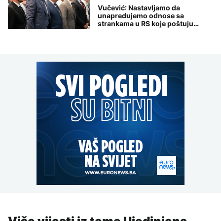
Vučević: Nastavljamo da
unapređujemo odnose sa
strankama u RS koje poštuju
Dejtonski sporazum