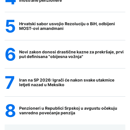
inostrane penzionere
Hrvatski sabor usvojio Rezoluciju o BiH, odbijeni
MOST-ovi amandmani
Novi zakon donosi drastične kazne za prekršaje, prvi
put definisana "obijesna vožnja"
Iran na SP 2026: Igrači će nakon svake utakmice
letjeti nazad u Meksiko
Penzioneri u Republici Srpskoj u avgustu očekuju
vanredno povećanje penzija