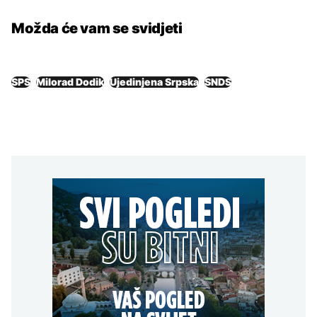
Možda će vam se svidjeti
SPS
Milorad Dodik
Ujedinjena Srpska
SNDS