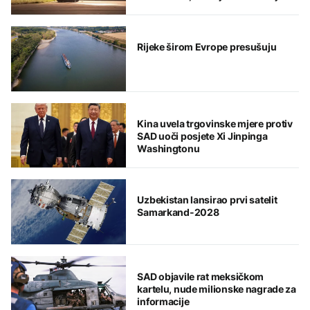
Rijeke širom Evrope presušuju
Kina uvela trgovinske mjere protiv
SAD uoči posjete Xi Jinpinga
Washingtonu
Uzbekistan lansirao prvi satelit
Samarkand-2028
SAD objavile rat meksičkom
kartelu, nude milionske nagrade za
informacije