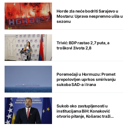
Horde zla neće bodriti Sarajevo u
Mostaru: Uprava nespremno ušla u
sezonu
Trivić: BDP rastao 2,7 puta, a
troškovi života 2,8
Poremećaji u Hormuzu: Promet
prepolovljen uprkos smirivanju
sukoba SAD-a i Irana
Sukob oko zastupljenosti u
institucijama BiH: Konaković
otvorio pitanje, Košarac traži
odgovore