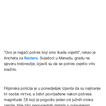
"Ovo je najjači potres koji smo ikada osjetili“, rekao je
Ancheta za
Reuters
. Svjedoci u Manadu, gradu na
sjeveru Indonezije, izjavili su da se potres osjetio vrlo
snažno.
Filipinska policija je u ponedjeljak izjavila da su najmanje
tri osobe mrtve, a četiri povrijeđene nakon potresa
magnitude 7,8 koji je pogodio jedan od južnih otoka
zemlje. Nije bilo neposrednih detalja o prijavljenim