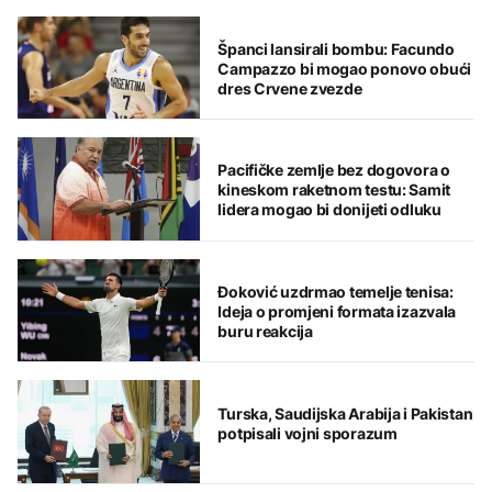
Španci lansirali bombu: Facundo
Campazzo bi mogao ponovo obući
dres Crvene zvezde
Pacifičke zemlje bez dogovora o
kineskom raketnom testu: Samit
lidera mogao bi donijeti odluku
Đoković uzdrmao temelje tenisa:
Ideja o promjeni formata izazvala
buru reakcija
Turska, Saudijska Arabija i Pakistan
potpisali vojni sporazum