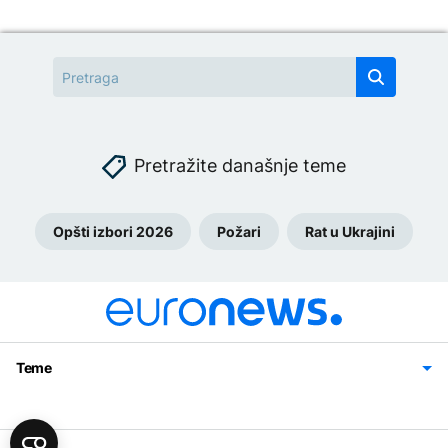
Pretražite današnje teme
Opšti izbori 2026
Požari
Rat u Ukrajini
Teme
Bosna i Hercegovina
Region
Svijet
Sport