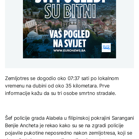
Amerikanci
vremena: Subota donosi
POLITIKA
djece moraju platiti 942
upozoravaju: Putin bi
osvježenje, a onda
miliona dolara
mogao testirati NATO
ponovo velike vrućine
Macut najavio dodatne
ograničenim napadom,
AKTUELNO
mjere za ublažavanje
najveći rizik od jeseni
posljedica toplotnog
Sladić najavio promjenu
talasa
KULTURA
vremena: Subota donosi
AKTUELNO
osvježenje, a onda
Rat i pijesak prijete
ponovo velike vrućine
drevnim piramidama
Erupcija Etne poremetila
Meroe u Sudanu
aviosaobraćaj:
Aerodrom u Kataniji
obustavio dolaske letova
Zemljotres se dogodio oko 07:37 sati po lokalnom
ZANIMLJIVOSTI
vremenu na dubini od oko 35 kilometara. Prve
Rihanna radi na novom
informacije kažu da su tri osobe smrtno stradale.
albumu
Šef policije grada Alabela u filipinskoj pokrajini Sarangani
Benjie Ancheta je rekao kako su se na zgradi policije
pojavile pukotine neposredno nakon zemljotresa, koji se