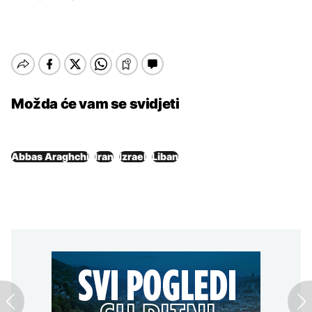
Možda će vam se svidjeti
Abbas Araghchi
Iran
Izrael
Liban