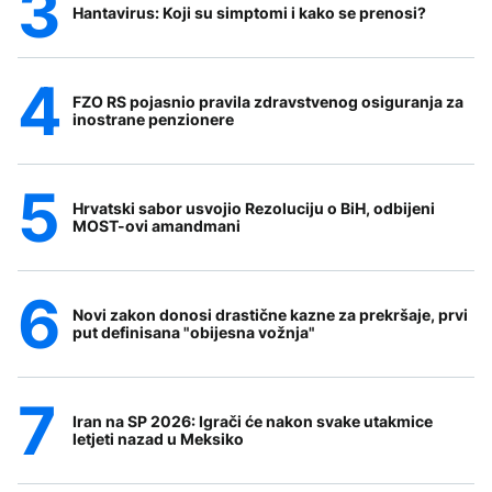
Hantavirus: Koji su simptomi i kako se prenosi?
FZO RS pojasnio pravila zdravstvenog osiguranja za
inostrane penzionere
Hrvatski sabor usvojio Rezoluciju o BiH, odbijeni
MOST-ovi amandmani
Novi zakon donosi drastične kazne za prekršaje, prvi
put definisana "obijesna vožnja"
Iran na SP 2026: Igrači će nakon svake utakmice
letjeti nazad u Meksiko