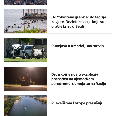
Od "otvorene granice" do teorija
zavjere: Dezinformacije koje su
pratile krizu u Seuti
Pucnjava u Americi, ima mrtvih
Dron koji je nosio eksploziv
pronađen na njemačkom
aerodromu, sumnja se na Rusiju
Rijeke širom Evrope presušuju