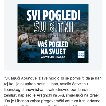
uputstva za skreniranje
Hirošima obilježava
zatvorena obilaznica
AKTUELNO
spektakl “Brechtovi
godišnjicu atomskog
duhovi”
bombardovanja: Poziv
Plan da se u Crnoj Gori
na ukidanje nuklearnog
AKTUELNO
prave centri za prihvat
oružja
migranata? Spajić:
TEHNOLOGIJA
Požar se širi Bijeljinom,
Nismo vodili pregovore
zatvorena obilaznica
Dio rakete SpaceX
FOKUS
velikom brzinom pada
na Mjesec
Žedni za novcem: Koje bi
nove poreze EU mogla
uvesti od 2028. godine?
TEHNOLOGIJA
Britanska kraljevska
kovnica iz elektronskog
otpada izdvaja zlato
"Slušajući Aounove izjave moglo bi se pomisliti da je Iran
taj koji je okupirao petinu Liban, raselio četvrtinu
libanskog stanovništva i svakodnevno bombardira
zemlju", napisao je Araghchi na X-u, smjerajući na Izrael.
"Da je Libanon zaista pregovarački adut za Iran, odavno