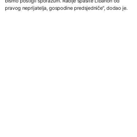
bismo postigli sporazum. Radije spasite Libanon od
pravog neprijatelja, gospodine predsjedniče", dodao je.