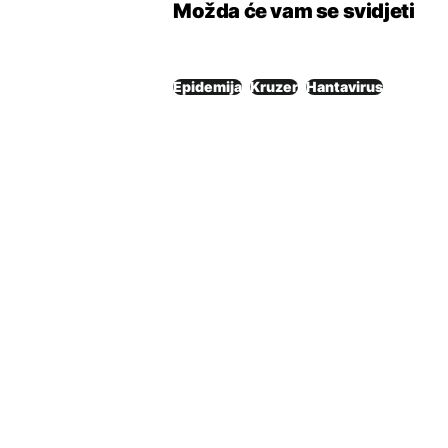
Možda će vam se svidjeti
Epidemija
Kruzer
Hantavirus