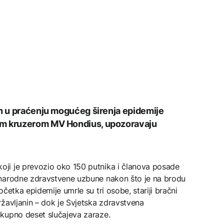
an u praćenju mogućeg širenja epidemije
im kruzerom MV Hondius, upozoravaju
ji je prevozio oko 150 putnika i članova posade
unarodne zdravstvene uzbune nakon što je na brodu
četka epidemije umrle su tri osobe, stariji bračni
žavljanin – dok je Svjetska zdravstvena
kupno deset slučajeva zaraze.