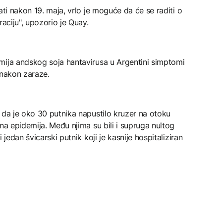
ati nakon 19. maja, vrlo je moguće da će se raditi o
raciju", upozorio je Quay.
mija andskog soja hantavirusa u Argentini simptomi
 nakon zaraze.
 da je oko 30 putnika napustilo kruzer na otoku
na epidemija. Među njima su bili i supruga nultog
 jedan švicarski putnik koji je kasnije hospitaliziran