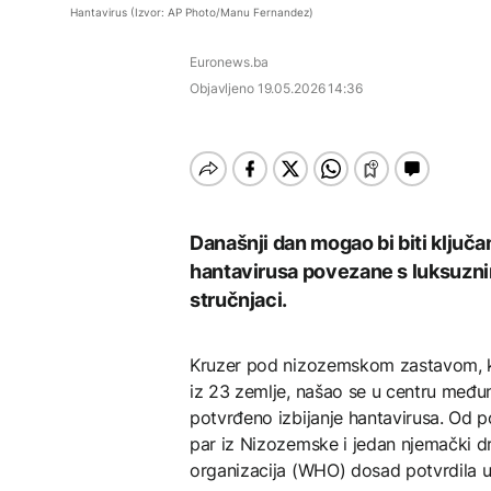
Dio rakete SpaceX
rješenje za probleme
Hantavirus (Izvor: AP Photo/Manu Fernandez)
velikom brzinom pada
SAD objavile rat
Gužve na većini
na Mjesec
meksičkom kartelu,
graničnih prelaza
Euronews.ba
nude milionske nagrade
AKTUELNO
za informacije
Objavljeno
19.05.2026 14:36
DRUŠTVO
Dunav se povukao i
otkrio vijekovima
Gužve na većini
skrivene tajne: Od
TEHNOLOGIJA
graničnih prelaza
mamuta do ratnih
AKTUELNO
brodova
Britanska kraljevska
kovnica iz elektronskog
Pamfilova: Ruski izbori
otpada izdvaja zlato
biće održani u
Današnji dan mogao bi biti ključ
vanrednim uslovima
hantavirusa povezane s luksuzn
stručnjaci.
ZDRAVLJE
Kruzer pod nizozemskom zastavom, ko
Ruska vakcina protiv
iz 23 zemlje, našao se u centru međ
melanoma: Prvi pacijent
uskoro završava terapiju
potvrđeno izbijanje hantavirusa. Od po
par iz Nizozemske i jedan njemački dr
organizacija (WHO) dosad potvrdila u