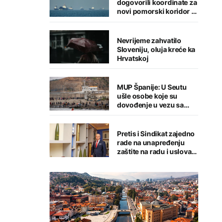
dogovorili koordinate za
novi pomorski koridor u
Hormuškom moreuzu
Nevrijeme zahvatilo
Sloveniju, oluja kreće ka
Hrvatskoj
MUP Španije: U Seutu
ušle osobe koje su
dovođenje u vezu sa
terorizmom
Pretis i Sindikat zajedno
rade na unapređenju
zaštite na radu i uslova
zaposlenih