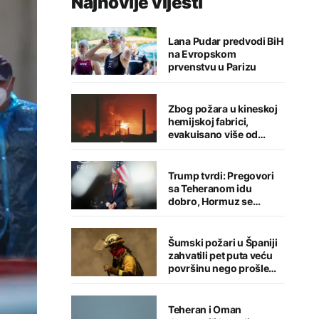
Najnovije vijesti
Lana Pudar predvodi BiH
na Evropskom
prvenstvu u Parizu
Zbog požara u kineskoj
hemijskoj fabrici,
evakuisano više od
1.200 ljudi
Trump tvrdi: Pregovori
sa Teheranom idu
dobro, Hormuz se
uskoro otvara
Šumski požari u Španiji
zahvatili pet puta veću
površinu nego prošle
godine
Teheran i Oman