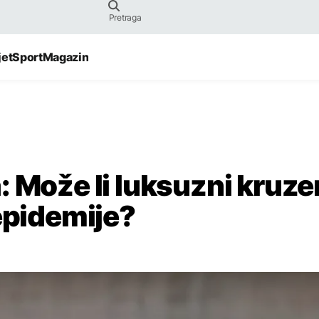
jet
Sport
Magazin
 Može li luksuzni kruze
epidemije?